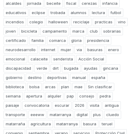
alcaldes
jornada
beceite
fiscal
cerezas
infancia
educativos
eclipse
trobada
alumnos
lectura
futbol
incendios
colegio
halloween
reciclaje
practicas
vino
joven
bicicleta
campamento
marca
club
sobrarias
certificado
familia
comarca
gloria
presidencia
neurodesarrollo
internet
mujer
via
basuras
enero
emocional
calaceite
senderista
Acción Social
discapacidad
verde
dirt
bugada
ayudas
gincana
gobierno
destino
deportivas
manual
españa
biblioteca
bolsa
arcas
plan
mae
Sin clasificar
semana
apertura
alquiler
pap
consejo
pedra
paisaje
convocatoria
escurar
2026
visita
antigua
transporte
eeeww
matarranya
digital
plus
cluedo
matarraña
agricultura
matarranya
basura
teruel
convenio
septiembre
verano
servicios
Protección Civil