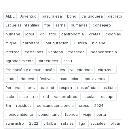
AEDL
Juventud
basuraleza
bono
valjunquera
decreto
Escuelas Infantiles
fite
sarna
humanas
consejero
humana
jorge
kit
foto
gastronomia
cretas
colonias
miguel
carretera
inauguracion
Cultura
higiene
interreg
castellans
ventana
fresneda
independencia
agradecimiento
directrices
estiu
Promoción y comunicación
ies
voluntariado
nitrazens
made
riodeva
festivals
asociacion
convivencia
Personas
cruz
calidad
respira
castañada
instituto
ciclo
ciclo
riu
red
valderrobres
escolar
escape
8m
residuos
consumoconciencia
cross
2024
medioambiente
comunitario
fabrica
viaje
porta
suministro
2022
villalba
rafales
liga
sociales
olivar