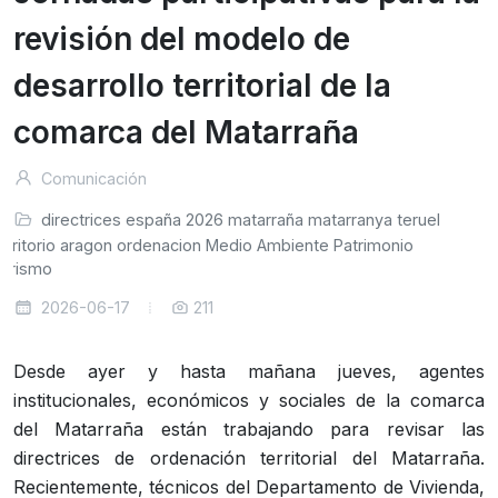
revisión del modelo de
desarrollo territorial de la
comarca del Matarraña
Comunicación
directrices
españa
2026
matarraña
matarranya
teruel
erritorio
aragon
ordenacion
Medio Ambiente
Patrimonio
urismo
2026-06-17
211
Desde ayer y hasta mañana jueves, agentes
institucionales, económicos y sociales de la comarca
del Matarraña están trabajando para revisar las
directrices de ordenación territorial del Matarraña.
Recientemente, técnicos del Departamento de Vivienda,