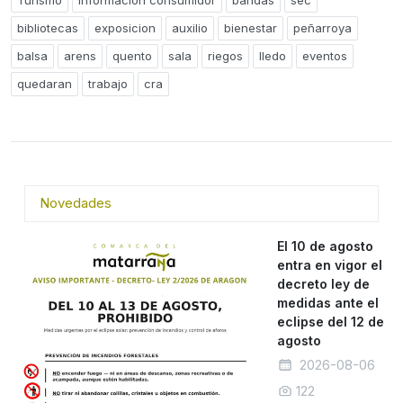
Turismo
Información consumidor
bandas
sec
bibliotecas
exposicion
auxilio
bienestar
peñarroya
balsa
arens
quento
sala
riegos
lledo
eventos
quedaran
trabajo
cra
Novedades
El 10 de agosto
entra en vigor el
decreto ley de
medidas ante el
eclipse del 12 de
agosto
2026-08-06
122