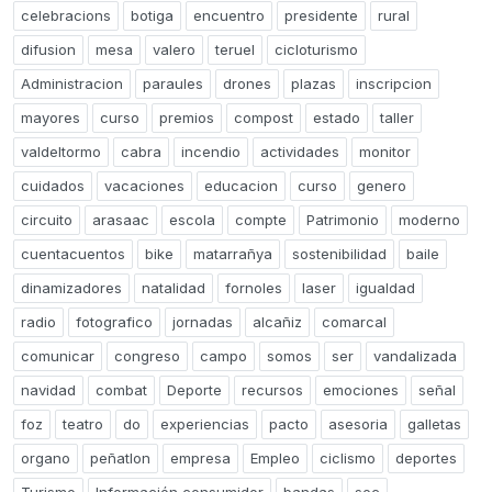
celebracions
botiga
encuentro
presidente
rural
difusion
mesa
valero
teruel
cicloturismo
Administracion
paraules
drones
plazas
inscripcion
mayores
curso
premios
compost
estado
taller
valdeltormo
cabra
incendio
actividades
monitor
cuidados
vacaciones
educacion
curso
genero
circuito
arasaac
escola
compte
Patrimonio
moderno
cuentacuentos
bike
matarrañya
sostenibilidad
baile
dinamizadores
natalidad
fornoles
laser
igualdad
radio
fotografico
jornadas
alcañiz
comarcal
comunicar
congreso
campo
somos
ser
vandalizada
navidad
combat
Deporte
recursos
emociones
señal
foz
teatro
do
experiencias
pacto
asesoria
galletas
organo
peñatlon
empresa
Empleo
ciclismo
deportes