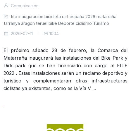
Comunicación
fite
inauguracion
bicicleta
dirt
españa
2026
matarraña
atarranya
aragon
teruel
bike
Deporte
ciclismo
Turismo
2026-02-11
1004
El próximo sábado 28 de febrero, la Comarca del
Matarraña inaugurará las instalaciones del Bike Park y
Dirk park que se han financiado con cargo al FITE
2022 . Estas instalaciones serán un reclamo deportivo y
turístico y complementarán otras infraestructuras
ciclistas ya existentes, como es la Vía V ...