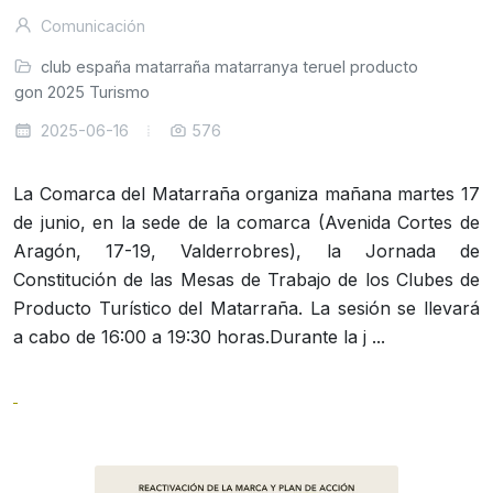
Comunicación
club
españa
matarraña
matarranya
teruel
producto
ragon
2025
Turismo
2025-06-16
576
La Comarca del Matarraña organiza mañana martes 17
de junio, en la sede de la comarca (Avenida Cortes de
Aragón, 17-19, Valderrobres), la Jornada de
Constitución de las Mesas de Trabajo de los Clubes de
Producto Turístico del Matarraña. La sesión se llevará
a cabo de 16:00 a 19:30 horas.Durante la j ...