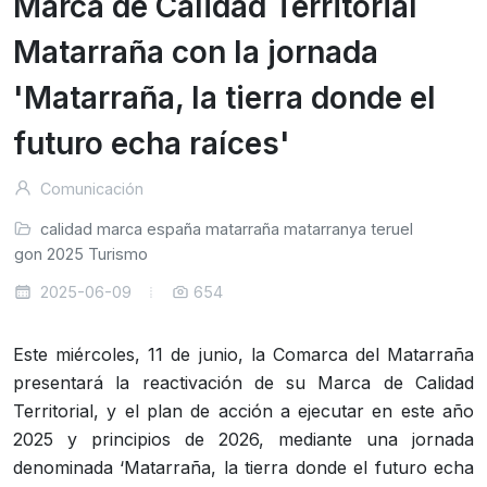
Marca de Calidad Territorial
Matarraña con la jornada
'Matarraña, la tierra donde el
futuro echa raíces'
Comunicación
calidad
marca
españa
matarraña
matarranya
teruel
ragon
2025
Turismo
2025-06-09
654
Este miércoles, 11 de junio, la Comarca del Matarraña
presentará la reactivación de su Marca de Calidad
Territorial, y el plan de acción a ejecutar en este año
2025 y principios de 2026, mediante una jornada
denominada ‘Matarraña, la tierra donde el futuro echa