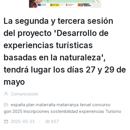
La segunda y tercera sesión
del proyecto 'Desarrollo de
experiencias turísticas
basadas en la naturaleza',
tendrá lugar los días 27 y 29 de
mayo
Comunicación
españa
plan
matarraña
matarranya
teruel
concurso
ragon
2025
Inscripciones
sostenibilidad
experiencias
Turismo
2025-05-23
657