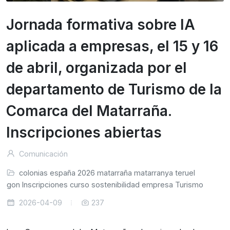
Jornada formativa sobre IA
aplicada a empresas, el 15 y 16
de abril, organizada por el
departamento de Turismo de la
Comarca del Matarraña.
Inscripciones abiertas
Comunicación
colonias
españa
2026
matarraña
matarranya
teruel
ragon
Inscripciones
curso
sostenibilidad
empresa
Turismo
2026-04-09
237