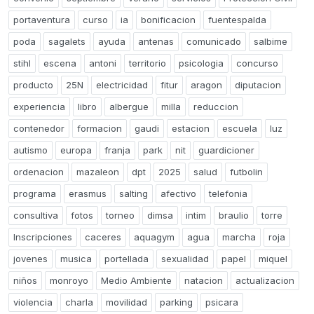
portaventura
curso
ia
bonificacion
fuentespalda
poda
sagalets
ayuda
antenas
comunicado
salbime
stihl
escena
antoni
territorio
psicologia
concurso
producto
25N
electricidad
fitur
aragon
diputacion
experiencia
libro
albergue
milla
reduccion
contenedor
formacion
gaudi
estacion
escuela
luz
autismo
europa
franja
park
nit
guardicioner
ordenacion
mazaleon
dpt
2025
salud
futbolin
programa
erasmus
salting
afectivo
telefonia
consultiva
fotos
torneo
dimsa
intim
braulio
torre
Inscripciones
caceres
aquagym
agua
marcha
roja
jovenes
musica
portellada
sexualidad
papel
miquel
niños
monroyo
Medio Ambiente
natacion
actualizacion
violencia
charla
movilidad
parking
psicara