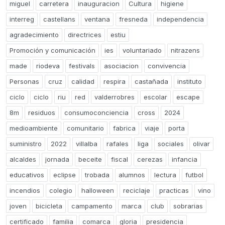
miguel
carretera
inauguracion
Cultura
higiene
interreg
castellans
ventana
fresneda
independencia
agradecimiento
directrices
estiu
Promoción y comunicación
ies
voluntariado
nitrazens
made
riodeva
festivals
asociacion
convivencia
Personas
cruz
calidad
respira
castañada
instituto
ciclo
ciclo
riu
red
valderrobres
escolar
escape
8m
residuos
consumoconciencia
cross
2024
medioambiente
comunitario
fabrica
viaje
porta
suministro
2022
villalba
rafales
liga
sociales
olivar
alcaldes
jornada
beceite
fiscal
cerezas
infancia
educativos
eclipse
trobada
alumnos
lectura
futbol
incendios
colegio
halloween
reciclaje
practicas
vino
joven
bicicleta
campamento
marca
club
sobrarias
certificado
familia
comarca
gloria
presidencia