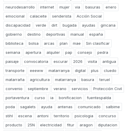
neurodesarrollo
internet
mujer
via
basuras
enero
emocional
calaceite
senderista
Acción Social
discapacidad
verde
dirt
bugada
ayudas
gincana
gobierno
destino
deportivas
manual
españa
biblioteca
bolsa
arcas
plan
mae
Sin clasificar
semana
apertura
alquiler
pap
consejo
pedra
paisaje
convocatoria
escurar
2026
visita
antigua
transporte
eeeww
matarranya
digital
plus
cluedo
matarraña
agricultura
matarranya
basura
teruel
convenio
septiembre
verano
servicios
Protección Civil
portaventura
curso
ia
bonificacion
fuentespalda
poda
sagalets
ayuda
antenas
comunicado
salbime
stihl
escena
antoni
territorio
psicologia
concurso
producto
25N
electricidad
fitur
aragon
diputacion