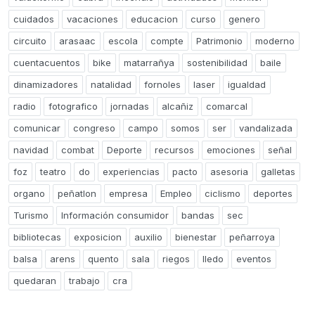
cuidados
vacaciones
educacion
curso
genero
circuito
arasaac
escola
compte
Patrimonio
moderno
cuentacuentos
bike
matarrañya
sostenibilidad
baile
dinamizadores
natalidad
fornoles
laser
igualdad
radio
fotografico
jornadas
alcañiz
comarcal
comunicar
congreso
campo
somos
ser
vandalizada
navidad
combat
Deporte
recursos
emociones
señal
foz
teatro
do
experiencias
pacto
asesoria
galletas
organo
peñatlon
empresa
Empleo
ciclismo
deportes
Turismo
Información consumidor
bandas
sec
bibliotecas
exposicion
auxilio
bienestar
peñarroya
balsa
arens
quento
sala
riegos
lledo
eventos
quedaran
trabajo
cra