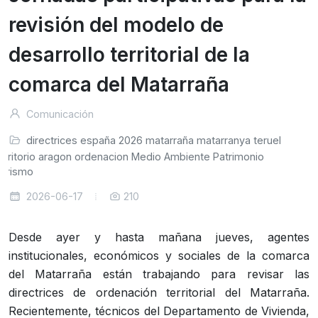
revisión del modelo de
desarrollo territorial de la
comarca del Matarraña
Comunicación
directrices
españa
2026
matarraña
matarranya
teruel
erritorio
aragon
ordenacion
Medio Ambiente
Patrimonio
urismo
2026-06-17
210
Desde ayer y hasta mañana jueves, agentes
institucionales, económicos y sociales de la comarca
del Matarraña están trabajando para revisar las
directrices de ordenación territorial del Matarraña.
Recientemente, técnicos del Departamento de Vivienda,