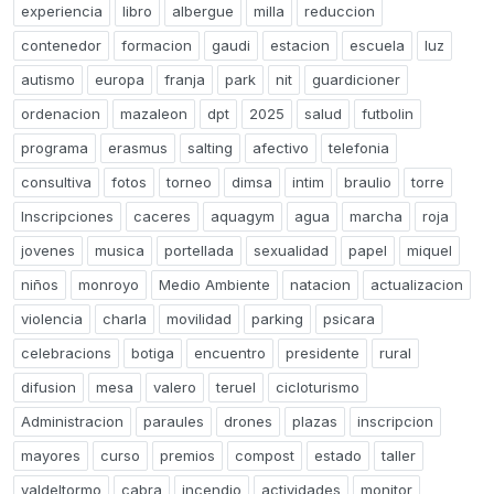
experiencia
libro
albergue
milla
reduccion
contenedor
formacion
gaudi
estacion
escuela
luz
autismo
europa
franja
park
nit
guardicioner
ordenacion
mazaleon
dpt
2025
salud
futbolin
programa
erasmus
salting
afectivo
telefonia
consultiva
fotos
torneo
dimsa
intim
braulio
torre
Inscripciones
caceres
aquagym
agua
marcha
roja
jovenes
musica
portellada
sexualidad
papel
miquel
niños
monroyo
Medio Ambiente
natacion
actualizacion
violencia
charla
movilidad
parking
psicara
celebracions
botiga
encuentro
presidente
rural
difusion
mesa
valero
teruel
cicloturismo
Administracion
paraules
drones
plazas
inscripcion
mayores
curso
premios
compost
estado
taller
valdeltormo
cabra
incendio
actividades
monitor