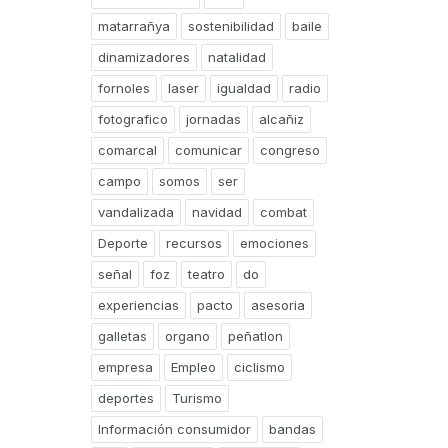
matarrañya
sostenibilidad
baile
dinamizadores
natalidad
fornoles
laser
igualdad
radio
fotografico
jornadas
alcañiz
comarcal
comunicar
congreso
campo
somos
ser
vandalizada
navidad
combat
Deporte
recursos
emociones
señal
foz
teatro
do
experiencias
pacto
asesoria
galletas
organo
peñatlon
empresa
Empleo
ciclismo
deportes
Turismo
Información consumidor
bandas