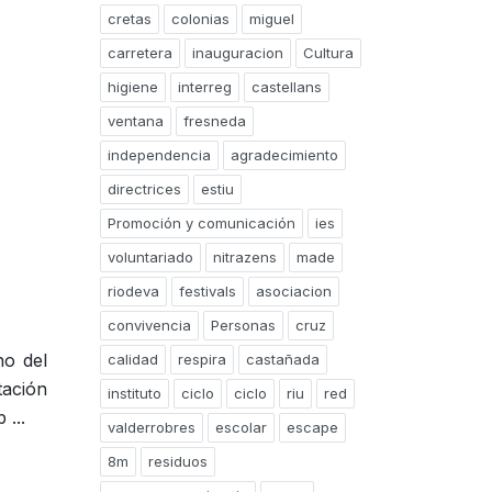
cretas
colonias
miguel
carretera
inauguracion
Cultura
higiene
interreg
castellans
ventana
fresneda
independencia
agradecimiento
directrices
estiu
Promoción y comunicación
ies
voluntariado
nitrazens
made
riodeva
festivals
asociacion
convivencia
Personas
cruz
no del
calidad
respira
castañada
ación
instituto
ciclo
ciclo
riu
red
 ...
valderrobres
escolar
escape
8m
residuos