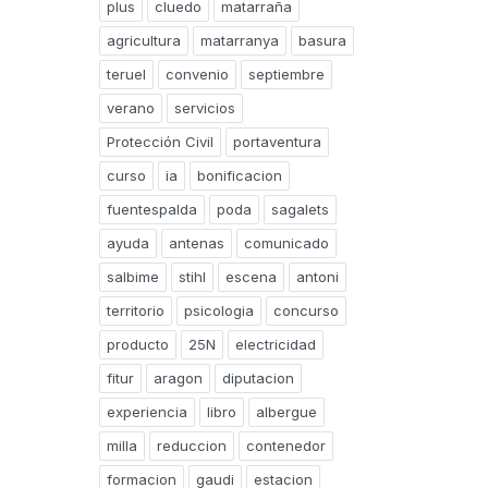
plus
cluedo
matarraña
agricultura
matarranya
basura
teruel
convenio
septiembre
verano
servicios
Protección Civil
portaventura
curso
ia
bonificacion
fuentespalda
poda
sagalets
ayuda
antenas
comunicado
salbime
stihl
escena
antoni
territorio
psicologia
concurso
producto
25N
electricidad
fitur
aragon
diputacion
experiencia
libro
albergue
milla
reduccion
contenedor
formacion
gaudi
estacion