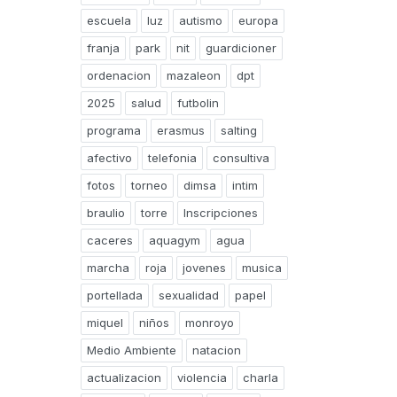
escuela
luz
autismo
europa
franja
park
nit
guardicioner
ordenacion
mazaleon
dpt
2025
salud
futbolin
programa
erasmus
salting
afectivo
telefonia
consultiva
fotos
torneo
dimsa
intim
braulio
torre
Inscripciones
caceres
aquagym
agua
marcha
roja
jovenes
musica
portellada
sexualidad
papel
miquel
niños
monroyo
Medio Ambiente
natacion
actualizacion
violencia
charla