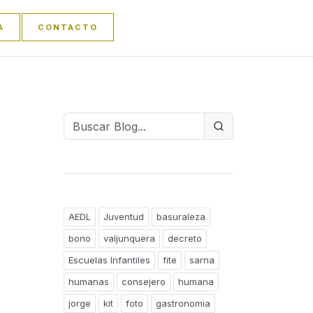
A
CONTACTO
AEDL
Juventud
basuraleza
bono
valjunquera
decreto
Escuelas Infantiles
fite
sarna
humanas
consejero
humana
jorge
kit
foto
gastronomia