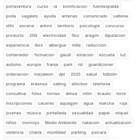
portaventura
curso
ia
bonificacion
fuentespalda
poda
sagalets
ayuda
antenas
comunicado
salbime
stihl
escena
antoni
territorio
psicologia
concurso
producto
25N
electricidad
fitur
aragon
diputacion
experiencia
libro
albergue
milla
reduccion
contenedor
formacion
gaudi
estacion
escuela
luz
autismo
europa
franja
park
nit
guardicioner
ordenacion
mazaleon
dpt
2025
salud
futbolin
programa
erasmus
salting
afectivo
telefonia
consultiva
fotos
torneo
dimsa
intim
braulio
torre
Inscripciones
caceres
aquagym
agua
marcha
roja
jovenes
musica
portellada
sexualidad
papel
miquel
niños
monroyo
Medio Ambiente
natacion
actualizacion
violencia
charla
movilidad
parking
psicara