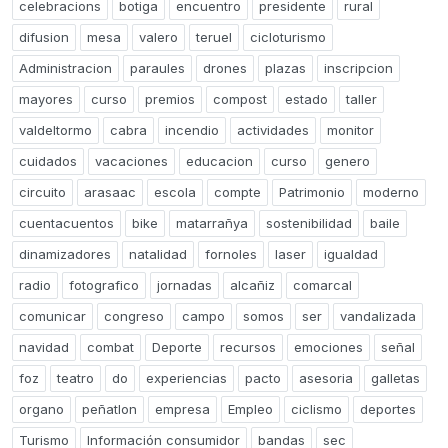
celebracions
botiga
encuentro
presidente
rural
difusion
mesa
valero
teruel
cicloturismo
Administracion
paraules
drones
plazas
inscripcion
mayores
curso
premios
compost
estado
taller
valdeltormo
cabra
incendio
actividades
monitor
cuidados
vacaciones
educacion
curso
genero
circuito
arasaac
escola
compte
Patrimonio
moderno
cuentacuentos
bike
matarrañya
sostenibilidad
baile
dinamizadores
natalidad
fornoles
laser
igualdad
radio
fotografico
jornadas
alcañiz
comarcal
comunicar
congreso
campo
somos
ser
vandalizada
navidad
combat
Deporte
recursos
emociones
señal
foz
teatro
do
experiencias
pacto
asesoria
galletas
organo
peñatlon
empresa
Empleo
ciclismo
deportes
Turismo
Información consumidor
bandas
sec