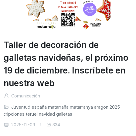
Taller de decoración de
galletas navideñas, el próximo
19 de diciembre. Inscríbete en
nuestra web
Comunicación
Juventud
españa
matarraña
matarranya
aragon
2025
nscripciones
teruel
navidad
galletas
2025-12-09
334