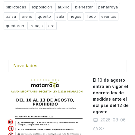
bibliotecas
exposicion
auxilio
bienestar
peñarroya
balsa
arens
quento
sala
riegos
lledo
eventos
quedaran
trabajo
cra
Novedades
El 10 de agosto
entra en vigor el
decreto ley de
medidas ante el
eclipse del 12 de
agosto
2026-08-06
87