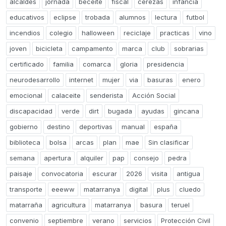
alcaldes
jornada
beceite
fiscal
cerezas
infancia
educativos
eclipse
trobada
alumnos
lectura
futbol
incendios
colegio
halloween
reciclaje
practicas
vino
joven
bicicleta
campamento
marca
club
sobrarias
certificado
familia
comarca
gloria
presidencia
neurodesarrollo
internet
mujer
via
basuras
enero
emocional
calaceite
senderista
Acción Social
discapacidad
verde
dirt
bugada
ayudas
gincana
gobierno
destino
deportivas
manual
españa
biblioteca
bolsa
arcas
plan
mae
Sin clasificar
semana
apertura
alquiler
pap
consejo
pedra
paisaje
convocatoria
escurar
2026
visita
antigua
transporte
eeeww
matarranya
digital
plus
cluedo
matarraña
agricultura
matarranya
basura
teruel
convenio
septiembre
verano
servicios
Protección Civil