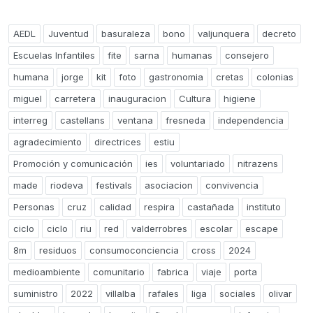
AEDL
Juventud
basuraleza
bono
valjunquera
decreto
Escuelas Infantiles
fite
sarna
humanas
consejero
humana
jorge
kit
foto
gastronomia
cretas
colonias
miguel
carretera
inauguracion
Cultura
higiene
interreg
castellans
ventana
fresneda
independencia
agradecimiento
directrices
estiu
Promoción y comunicación
ies
voluntariado
nitrazens
made
riodeva
festivals
asociacion
convivencia
Personas
cruz
calidad
respira
castañada
instituto
ciclo
ciclo
riu
red
valderrobres
escolar
escape
8m
residuos
consumoconciencia
cross
2024
medioambiente
comunitario
fabrica
viaje
porta
suministro
2022
villalba
rafales
liga
sociales
olivar