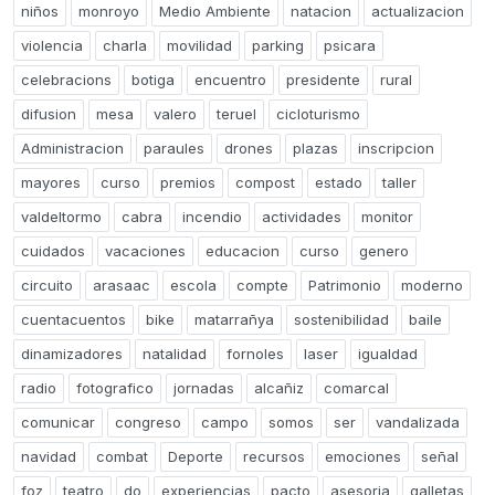
niños
monroyo
Medio Ambiente
natacion
actualizacion
violencia
charla
movilidad
parking
psicara
celebracions
botiga
encuentro
presidente
rural
difusion
mesa
valero
teruel
cicloturismo
Administracion
paraules
drones
plazas
inscripcion
mayores
curso
premios
compost
estado
taller
valdeltormo
cabra
incendio
actividades
monitor
cuidados
vacaciones
educacion
curso
genero
circuito
arasaac
escola
compte
Patrimonio
moderno
cuentacuentos
bike
matarrañya
sostenibilidad
baile
dinamizadores
natalidad
fornoles
laser
igualdad
radio
fotografico
jornadas
alcañiz
comarcal
comunicar
congreso
campo
somos
ser
vandalizada
navidad
combat
Deporte
recursos
emociones
señal
foz
teatro
do
experiencias
pacto
asesoria
galletas