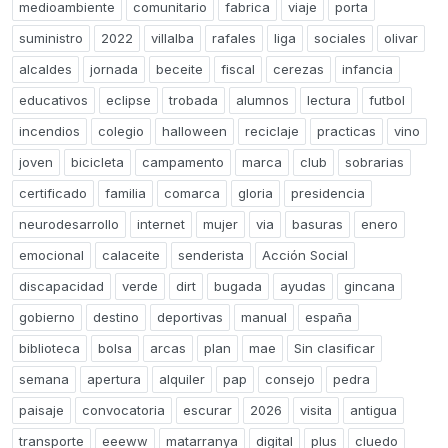
medioambiente
comunitario
fabrica
viaje
porta
suministro
2022
villalba
rafales
liga
sociales
olivar
alcaldes
jornada
beceite
fiscal
cerezas
infancia
educativos
eclipse
trobada
alumnos
lectura
futbol
incendios
colegio
halloween
reciclaje
practicas
vino
joven
bicicleta
campamento
marca
club
sobrarias
certificado
familia
comarca
gloria
presidencia
neurodesarrollo
internet
mujer
via
basuras
enero
emocional
calaceite
senderista
Acción Social
discapacidad
verde
dirt
bugada
ayudas
gincana
gobierno
destino
deportivas
manual
españa
biblioteca
bolsa
arcas
plan
mae
Sin clasificar
semana
apertura
alquiler
pap
consejo
pedra
paisaje
convocatoria
escurar
2026
visita
antigua
transporte
eeeww
matarranya
digital
plus
cluedo