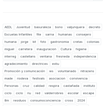
AEDL
Juventud
basuraleza
bono
valjunquera
decreto
Escuelas Infantiles
fite
sarna
humanas
consejero
humana
jorge
kit
foto
gastronomia
cretas
colonias
miguel
carretera
inauguracion
Cultura
higiene
interreg
castellans
ventana
fresneda
independencia
agradecimiento
directrices
estiu
Promoción y comunicación
ies
voluntariado
nitrazens
made
riodeva
festivals
asociacion
convivencia
Personas
cruz
calidad
respira
castañada
instituto
ciclo
ciclo
riu
red
valderrobres
escolar
escape
8m
residuos
consumoconciencia
cross
2024