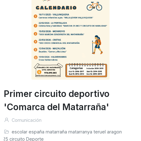
Primer circuito deportivo
'Comarca del Matarraña'
Comunicación
escolar
españa
matarraña
matarranya
teruel
aragon
2025
circuito
Deporte