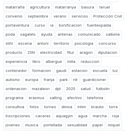
matarraña
agricultura
matarranya
basura
teruel
convenio
septiembre
verano
servicios
Protección Civil
portaventura
curso
ia
bonificacion
fuentespalda
poda
sagalets
ayuda
antenas
comunicado
salbime
stihl
escena
antoni
territorio
psicologia
concurso
producto
25N
electricidad
fitur
aragon
diputacion
experiencia
libro
albergue
milla
reduccion
contenedor
formacion
gaudi
estacion
escuela
luz
autismo
europa
franja
park
nit
guardicioner
ordenacion
mazaleon
dpt
2025
salud
futbolin
programa
erasmus
salting
afectivo
telefonia
consultiva
fotos
torneo
dimsa
intim
braulio
torre
Inscripciones
caceres
aquagym
agua
marcha
roja
jovenes
musica
portellada
sexualidad
papel
miquel