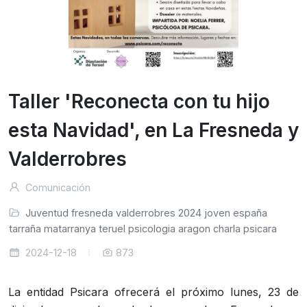
Taller 'Reconecta con tu hijo
esta Navidad', en La Fresneda y
Valderrobres
Comunicación
Juventud
fresneda
valderrobres
2024
joven
españa
atarraña
matarranya
teruel
psicologia
aragon
charla
psicara
2024-12-18
873
La entidad Psicara ofrecerá el próximo lunes, 23 de