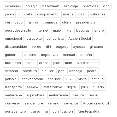
incendios
colegio
halloween
reciclaje
practicas
vino
joven
bicicleta
campamento
marca
club
sobrarias
certificado
familia
comarca
gloria
presidencia
neurodesarrollo
internet
mujer
via
basuras
enero
emocional
calaceite
senderista
Acción Social
discapacidad
verde
dirt
bugada
ayudas
gincana
gobierno
destino
deportivas
manual
españa
biblioteca
bolsa
arcas
plan
mae
Sin clasificar
semana
apertura
alquiler
pap
consejo
pedra
paisaje
convocatoria
escurar
2026
visita
antigua
transporte
eeeww
matarranya
digital
plus
cluedo
matarraña
agricultura
matarranya
basura
teruel
convenio
septiembre
verano
servicios
Protección Civil
portaventura
curso
ia
bonificacion
fuentespalda