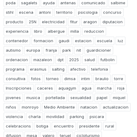
poda
sagalets
ayuda
antenas
comunicado
salbime
stihl
escena
antoni
territorio
psicologia
concurso
producto
25N
electricidad
fitur
aragon
diputacion
experiencia
libro
albergue
milla
reduccion
contenedor
formacion
gaudi
estacion
escuela
luz
autismo
europa
franja
park
nit
guardicioner
ordenacion
mazaleon
dpt
2025
salud
futbolin
programa
erasmus
salting
afectivo
telefonia
consultiva
fotos
torneo
dimsa
intim
braulio
torre
Inscripciones
caceres
aquagym
agua
marcha
roja
jovenes
musica
portellada
sexualidad
papel
miquel
niños
monroyo
Medio Ambiente
natacion
actualizacion
violencia
charla
movilidad
parking
psicara
celebracions
botiga
encuentro
presidente
rural
difusion
mesa
valero
teruel
cicloturismo