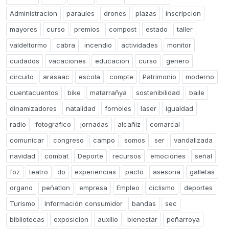
Administracion
paraules
drones
plazas
inscripcion
mayores
curso
premios
compost
estado
taller
valdeltormo
cabra
incendio
actividades
monitor
cuidados
vacaciones
educacion
curso
genero
circuito
arasaac
escola
compte
Patrimonio
moderno
cuentacuentos
bike
matarrañya
sostenibilidad
baile
dinamizadores
natalidad
fornoles
laser
igualdad
radio
fotografico
jornadas
alcañiz
comarcal
comunicar
congreso
campo
somos
ser
vandalizada
navidad
combat
Deporte
recursos
emociones
señal
foz
teatro
do
experiencias
pacto
asesoria
galletas
organo
peñatlon
empresa
Empleo
ciclismo
deportes
Turismo
Información consumidor
bandas
sec
bibliotecas
exposicion
auxilio
bienestar
peñarroya