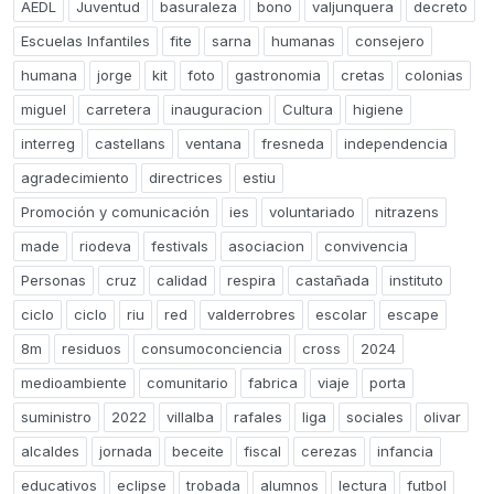
AEDL
Juventud
basuraleza
bono
valjunquera
decreto
Escuelas Infantiles
fite
sarna
humanas
consejero
humana
jorge
kit
foto
gastronomia
cretas
colonias
miguel
carretera
inauguracion
Cultura
higiene
interreg
castellans
ventana
fresneda
independencia
agradecimiento
directrices
estiu
Promoción y comunicación
ies
voluntariado
nitrazens
made
riodeva
festivals
asociacion
convivencia
Personas
cruz
calidad
respira
castañada
instituto
ciclo
ciclo
riu
red
valderrobres
escolar
escape
8m
residuos
consumoconciencia
cross
2024
medioambiente
comunitario
fabrica
viaje
porta
suministro
2022
villalba
rafales
liga
sociales
olivar
alcaldes
jornada
beceite
fiscal
cerezas
infancia
educativos
eclipse
trobada
alumnos
lectura
futbol