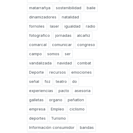
matarrañya
sostenibilidad
baile
dinamizadores
natalidad
fornoles
laser
igualdad
radio
fotografico
jornadas
alcañiz
comarcal
comunicar
congreso
campo
somos
ser
vandalizada
navidad
combat
Deporte
recursos
emociones
señal
foz
teatro
do
experiencias
pacto
asesoria
galletas
organo
peñatlon
empresa
Empleo
ciclismo
deportes
Turismo
Información consumidor
bandas