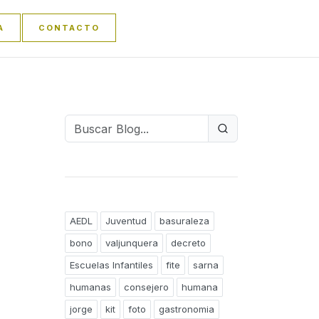
A
CONTACTO
AEDL
Juventud
basuraleza
bono
valjunquera
decreto
Escuelas Infantiles
fite
sarna
humanas
consejero
humana
jorge
kit
foto
gastronomia