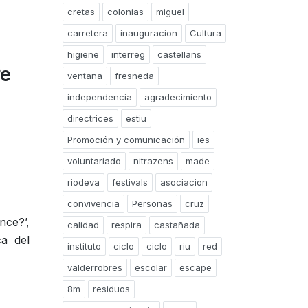
cretas
colonias
miguel
carretera
inauguracion
Cultura
higiene
interreg
castellans
re
ventana
fresneda
independencia
agradecimiento
directrices
estiu
Promoción y comunicación
ies
voluntariado
nitrazens
made
riodeva
festivals
asociacion
convivencia
Personas
cruz
nce?’,
calidad
respira
castañada
ca del
instituto
ciclo
ciclo
riu
red
valderrobres
escolar
escape
8m
residuos