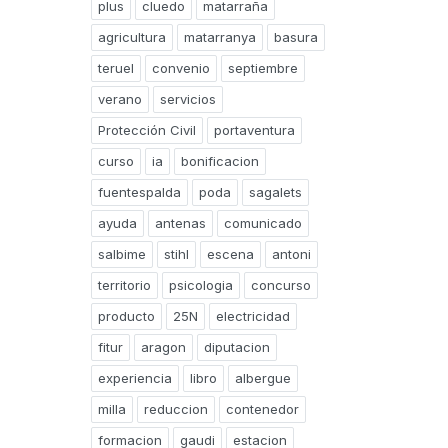
plus
cluedo
matarraña
agricultura
matarranya
basura
teruel
convenio
septiembre
verano
servicios
Protección Civil
portaventura
curso
ia
bonificacion
fuentespalda
poda
sagalets
ayuda
antenas
comunicado
salbime
stihl
escena
antoni
territorio
psicologia
concurso
producto
25N
electricidad
fitur
aragon
diputacion
experiencia
libro
albergue
milla
reduccion
contenedor
formacion
gaudi
estacion