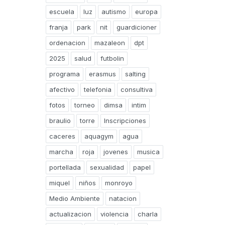
escuela
luz
autismo
europa
franja
park
nit
guardicioner
ordenacion
mazaleon
dpt
2025
salud
futbolin
programa
erasmus
salting
afectivo
telefonia
consultiva
fotos
torneo
dimsa
intim
braulio
torre
Inscripciones
caceres
aquagym
agua
marcha
roja
jovenes
musica
portellada
sexualidad
papel
miquel
niños
monroyo
Medio Ambiente
natacion
actualizacion
violencia
charla