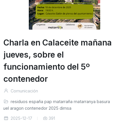
Charla en Calaceite mañana
jueves, sobre el
funcionamiento del 5º
contenedor
Comunicación
residuos
españa
pap
matarraña
matarranya
basura
eruel
aragon
contenedor
2025
dimsa
2025-12-17
391