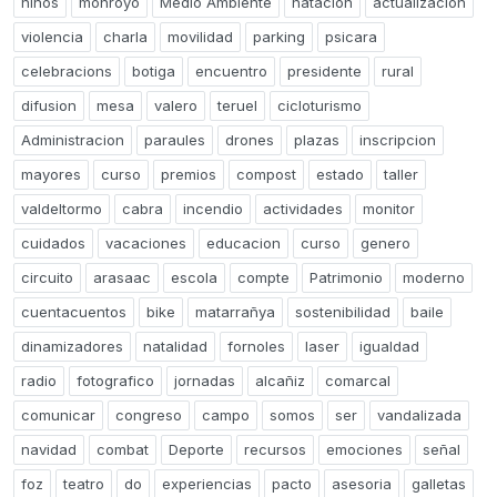
niños
monroyo
Medio Ambiente
natacion
actualizacion
violencia
charla
movilidad
parking
psicara
celebracions
botiga
encuentro
presidente
rural
difusion
mesa
valero
teruel
cicloturismo
Administracion
paraules
drones
plazas
inscripcion
mayores
curso
premios
compost
estado
taller
valdeltormo
cabra
incendio
actividades
monitor
cuidados
vacaciones
educacion
curso
genero
circuito
arasaac
escola
compte
Patrimonio
moderno
cuentacuentos
bike
matarrañya
sostenibilidad
baile
dinamizadores
natalidad
fornoles
laser
igualdad
radio
fotografico
jornadas
alcañiz
comarcal
comunicar
congreso
campo
somos
ser
vandalizada
navidad
combat
Deporte
recursos
emociones
señal
foz
teatro
do
experiencias
pacto
asesoria
galletas