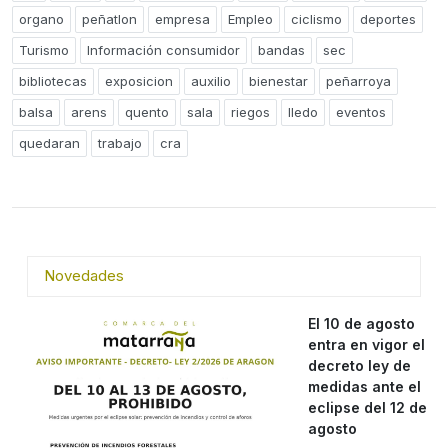
organo
peñatlon
empresa
Empleo
ciclismo
deportes
Turismo
Información consumidor
bandas
sec
bibliotecas
exposicion
auxilio
bienestar
peñarroya
balsa
arens
quento
sala
riegos
lledo
eventos
quedaran
trabajo
cra
Novedades
El 10 de agosto
entra en vigor el
decreto ley de
medidas ante el
eclipse del 12 de
agosto