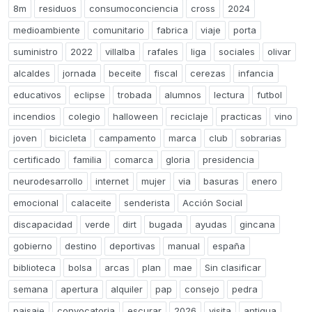
8m
residuos
consumoconciencia
cross
2024
medioambiente
comunitario
fabrica
viaje
porta
suministro
2022
villalba
rafales
liga
sociales
olivar
alcaldes
jornada
beceite
fiscal
cerezas
infancia
educativos
eclipse
trobada
alumnos
lectura
futbol
incendios
colegio
halloween
reciclaje
practicas
vino
joven
bicicleta
campamento
marca
club
sobrarias
certificado
familia
comarca
gloria
presidencia
neurodesarrollo
internet
mujer
via
basuras
enero
emocional
calaceite
senderista
Acción Social
discapacidad
verde
dirt
bugada
ayudas
gincana
gobierno
destino
deportivas
manual
españa
biblioteca
bolsa
arcas
plan
mae
Sin clasificar
semana
apertura
alquiler
pap
consejo
pedra
paisaje
convocatoria
escurar
2026
visita
antigua