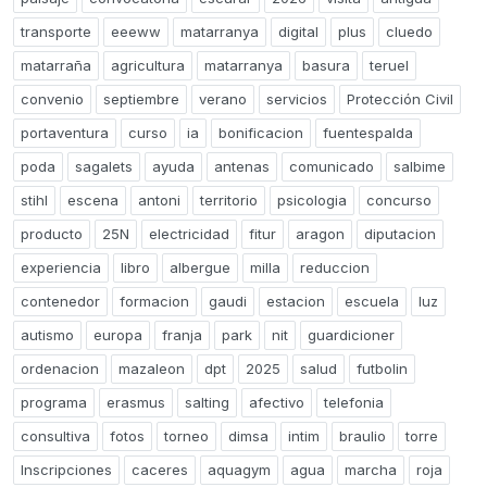
transporte
eeeww
matarranya
digital
plus
cluedo
matarraña
agricultura
matarranya
basura
teruel
convenio
septiembre
verano
servicios
Protección Civil
portaventura
curso
ia
bonificacion
fuentespalda
poda
sagalets
ayuda
antenas
comunicado
salbime
stihl
escena
antoni
territorio
psicologia
concurso
producto
25N
electricidad
fitur
aragon
diputacion
experiencia
libro
albergue
milla
reduccion
contenedor
formacion
gaudi
estacion
escuela
luz
autismo
europa
franja
park
nit
guardicioner
ordenacion
mazaleon
dpt
2025
salud
futbolin
programa
erasmus
salting
afectivo
telefonia
consultiva
fotos
torneo
dimsa
intim
braulio
torre
Inscripciones
caceres
aquagym
agua
marcha
roja