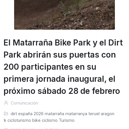
El Matarraña Bike Park y el Dirt
Park abrirán sus puertas con
200 participantes en su
primera jornada inaugural, el
próximo sábado 28 de febrero
Comunicación
dirt
españa
2026
matarraña
matarranya
teruel
aragon
ark
cicloturismo
bike
ciclismo
Turismo