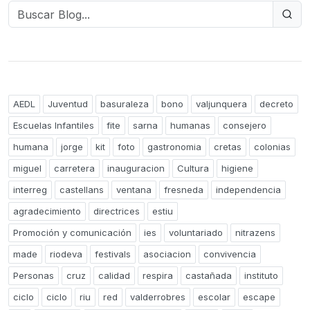
AEDL
Juventud
basuraleza
bono
valjunquera
decreto
Escuelas Infantiles
fite
sarna
humanas
consejero
humana
jorge
kit
foto
gastronomia
cretas
colonias
miguel
carretera
inauguracion
Cultura
higiene
interreg
castellans
ventana
fresneda
independencia
agradecimiento
directrices
estiu
Promoción y comunicación
ies
voluntariado
nitrazens
made
riodeva
festivals
asociacion
convivencia
Personas
cruz
calidad
respira
castañada
instituto
ciclo
ciclo
riu
red
valderrobres
escolar
escape