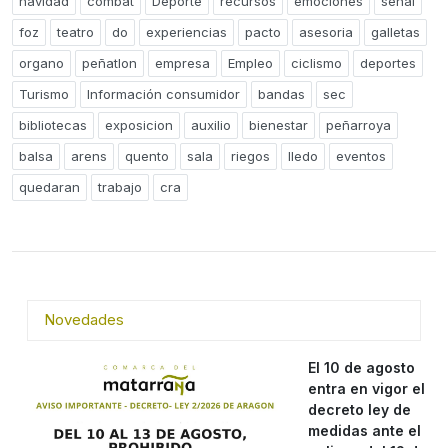
navidad
combat
Deporte
recursos
emociones
señal
foz
teatro
do
experiencias
pacto
asesoria
galletas
organo
peñatlon
empresa
Empleo
ciclismo
deportes
Turismo
Información consumidor
bandas
sec
bibliotecas
exposicion
auxilio
bienestar
peñarroya
balsa
arens
quento
sala
riegos
lledo
eventos
quedaran
trabajo
cra
Novedades
El 10 de agosto
entra en vigor el
decreto ley de
medidas ante el