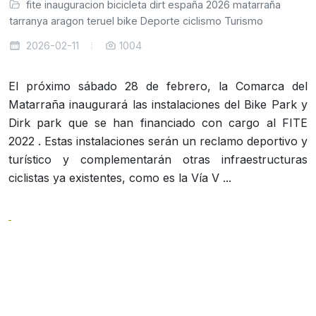
fite
inauguracion
bicicleta
dirt
españa
2026
matarraña
atarranya
aragon
teruel
bike
Deporte
ciclismo
Turismo
2026-02-11
1004
El próximo sábado 28 de febrero, la Comarca del
Matarraña inaugurará las instalaciones del Bike Park y
Dirk park que se han financiado con cargo al FITE
2022 . Estas instalaciones serán un reclamo deportivo y
turístico y complementarán otras infraestructuras
ciclistas ya existentes, como es la Vía V ...