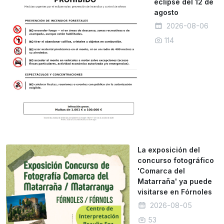
eclipse del 12 de
agosto
2026-08-06
114
La exposición del
concurso fotográfico
'Comarca del
Matarraña' ya puede
visitarse en Fórnoles
2026-08-05
53