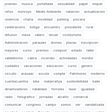
jovenes
musica
portellada
sexualidad
papel
miquel
niños
monroyo
Medio Ambiente
natacion
actualizacion
violencia
charla
movilidad
parking
psicara
celebracions
botiga
encuentro
presidente
rural
difusion
mesa
valero
teruel
cicloturismo
Administracion
paraules
drones
plazas
inscripcion
mayores
curso
premios
compost
estado
taller
valdeltormo
cabra
incendio
actividades
monitor
cuidados
vacaciones
educacion
curso
genero
circuito
arasaac
escola
compte
Patrimonio
moderno
cuentacuentos
bike
matarrañya
sostenibilidad
baile
dinamizadores
natalidad
fornoles
laser
igualdad
radio
fotografico
jornadas
alcañiz
comarcal
comunicar
congreso
campo
somos
ser
vandalizada