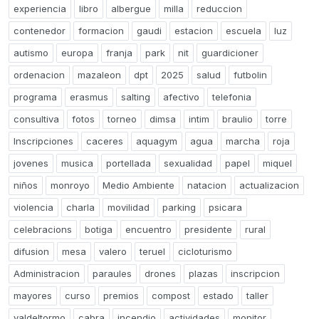
experiencia
libro
albergue
milla
reduccion
contenedor
formacion
gaudi
estacion
escuela
luz
autismo
europa
franja
park
nit
guardicioner
ordenacion
mazaleon
dpt
2025
salud
futbolin
programa
erasmus
salting
afectivo
telefonia
consultiva
fotos
torneo
dimsa
intim
braulio
torre
Inscripciones
caceres
aquagym
agua
marcha
roja
jovenes
musica
portellada
sexualidad
papel
miquel
niños
monroyo
Medio Ambiente
natacion
actualizacion
violencia
charla
movilidad
parking
psicara
celebracions
botiga
encuentro
presidente
rural
difusion
mesa
valero
teruel
cicloturismo
Administracion
paraules
drones
plazas
inscripcion
mayores
curso
premios
compost
estado
taller
valdeltormo
cabra
incendio
actividades
monitor