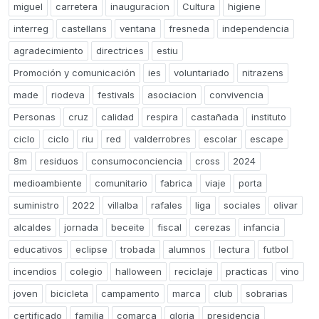
miguel
carretera
inauguracion
Cultura
higiene
interreg
castellans
ventana
fresneda
independencia
agradecimiento
directrices
estiu
Promoción y comunicación
ies
voluntariado
nitrazens
made
riodeva
festivals
asociacion
convivencia
Personas
cruz
calidad
respira
castañada
instituto
ciclo
ciclo
riu
red
valderrobres
escolar
escape
8m
residuos
consumoconciencia
cross
2024
medioambiente
comunitario
fabrica
viaje
porta
suministro
2022
villalba
rafales
liga
sociales
olivar
alcaldes
jornada
beceite
fiscal
cerezas
infancia
educativos
eclipse
trobada
alumnos
lectura
futbol
incendios
colegio
halloween
reciclaje
practicas
vino
joven
bicicleta
campamento
marca
club
sobrarias
certificado
familia
comarca
gloria
presidencia