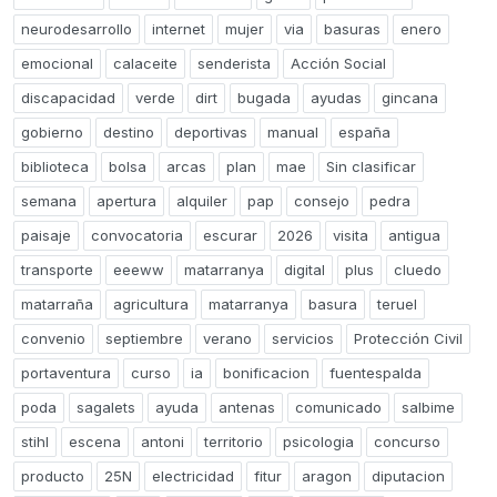
neurodesarrollo
internet
mujer
via
basuras
enero
emocional
calaceite
senderista
Acción Social
discapacidad
verde
dirt
bugada
ayudas
gincana
gobierno
destino
deportivas
manual
españa
biblioteca
bolsa
arcas
plan
mae
Sin clasificar
semana
apertura
alquiler
pap
consejo
pedra
paisaje
convocatoria
escurar
2026
visita
antigua
transporte
eeeww
matarranya
digital
plus
cluedo
matarraña
agricultura
matarranya
basura
teruel
convenio
septiembre
verano
servicios
Protección Civil
portaventura
curso
ia
bonificacion
fuentespalda
poda
sagalets
ayuda
antenas
comunicado
salbime
stihl
escena
antoni
territorio
psicologia
concurso
producto
25N
electricidad
fitur
aragon
diputacion