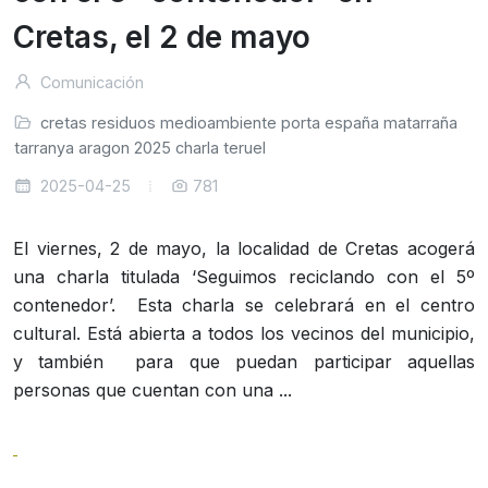
Cretas, el 2 de mayo
Comunicación
cretas
residuos
medioambiente
porta
españa
matarraña
atarranya
aragon
2025
charla
teruel
2025-04-25
781
El viernes, 2 de mayo, la localidad de Cretas acogerá
una charla titulada ‘Seguimos reciclando con el 5º
contenedor’. Esta charla se celebrará en el centro
cultural. Está abierta a todos los vecinos del municipio,
y también para que puedan participar aquellas
personas que cuentan con una ...