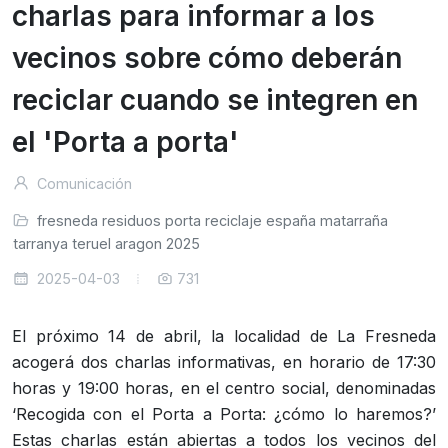
charlas para informar a los
vecinos sobre cómo deberán
reciclar cuando se integren en
el 'Porta a porta'
Comunicación
fresneda
residuos
porta
reciclaje
españa
matarraña
atarranya
teruel
aragon
2025
2025-04-03
731
El próximo 14 de abril, la localidad de La Fresneda
acogerá dos charlas informativas, en horario de 17:30
horas y 19:00 horas, en el centro social, denominadas
‘Recogida con el Porta a Porta: ¿cómo lo haremos?’
Estas charlas están abiertas a todos los vecinos del