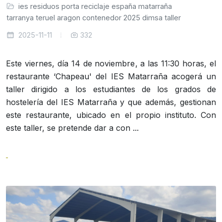
ies
residuos
porta
reciclaje
españa
matarraña
atarranya
teruel
aragon
contenedor
2025
dimsa
taller
2025-11-11
332
Este viernes, día 14 de noviembre, a las 11:30 horas, el
restaurante ‘Chapeau' del IES Matarraña acogerá un
taller dirigido a los estudiantes de los grados de
hostelería del IES Matarraña y que además, gestionan
este restaurante, ubicado en el propio instituto. Con
este taller, se pretende dar a con ...