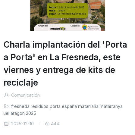
Charla implantación del 'Porta
a Porta' en La Fresneda, este
viernes y entrega de kits de
reciclaje
Comunicación
fresneda
residuos
porta
españa
matarraña
matarranya
eruel
aragon
2025
2025-12-10
444