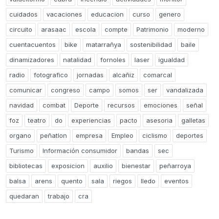
cuidados
vacaciones
educacion
curso
genero
circuito
arasaac
escola
compte
Patrimonio
moderno
cuentacuentos
bike
matarrañya
sostenibilidad
baile
dinamizadores
natalidad
fornoles
laser
igualdad
radio
fotografico
jornadas
alcañiz
comarcal
comunicar
congreso
campo
somos
ser
vandalizada
navidad
combat
Deporte
recursos
emociones
señal
foz
teatro
do
experiencias
pacto
asesoria
galletas
organo
peñatlon
empresa
Empleo
ciclismo
deportes
Turismo
Información consumidor
bandas
sec
bibliotecas
exposicion
auxilio
bienestar
peñarroya
balsa
arens
quento
sala
riegos
lledo
eventos
quedaran
trabajo
cra