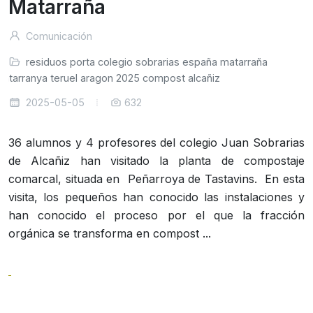
Matarraña
Comunicación
residuos
porta
colegio
sobrarias
españa
matarraña
atarranya
teruel
aragon
2025
compost
alcañiz
2025-05-05
632
36 alumnos y 4 profesores del colegio Juan Sobrarias
de Alcañiz han visitado la planta de compostaje
comarcal, situada en Peñarroya de Tastavins. En esta
visita, los pequeños han conocido las instalaciones y
han conocido el proceso por el que la fracción
orgánica se transforma en compost ...