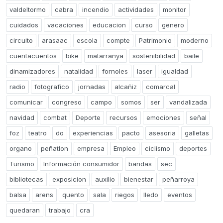
valdeltormo
cabra
incendio
actividades
monitor
cuidados
vacaciones
educacion
curso
genero
circuito
arasaac
escola
compte
Patrimonio
moderno
cuentacuentos
bike
matarrañya
sostenibilidad
baile
dinamizadores
natalidad
fornoles
laser
igualdad
radio
fotografico
jornadas
alcañiz
comarcal
comunicar
congreso
campo
somos
ser
vandalizada
navidad
combat
Deporte
recursos
emociones
señal
foz
teatro
do
experiencias
pacto
asesoria
galletas
organo
peñatlon
empresa
Empleo
ciclismo
deportes
Turismo
Información consumidor
bandas
sec
bibliotecas
exposicion
auxilio
bienestar
peñarroya
balsa
arens
quento
sala
riegos
lledo
eventos
quedaran
trabajo
cra