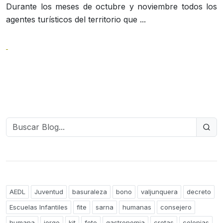
Durante los meses de octubre y noviembre todos los
agentes turísticos del territorio que ...
AEDL
Juventud
basuraleza
bono
valjunquera
decreto
Escuelas Infantiles
fite
sarna
humanas
consejero
humana
jorge
kit
foto
gastronomia
cretas
colonias