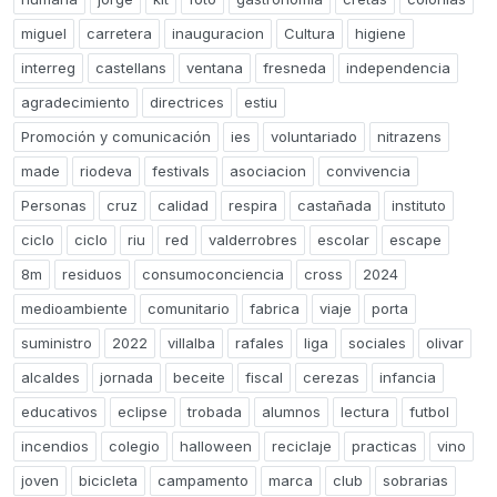
miguel
carretera
inauguracion
Cultura
higiene
interreg
castellans
ventana
fresneda
independencia
agradecimiento
directrices
estiu
Promoción y comunicación
ies
voluntariado
nitrazens
made
riodeva
festivals
asociacion
convivencia
Personas
cruz
calidad
respira
castañada
instituto
ciclo
ciclo
riu
red
valderrobres
escolar
escape
8m
residuos
consumoconciencia
cross
2024
medioambiente
comunitario
fabrica
viaje
porta
suministro
2022
villalba
rafales
liga
sociales
olivar
alcaldes
jornada
beceite
fiscal
cerezas
infancia
educativos
eclipse
trobada
alumnos
lectura
futbol
incendios
colegio
halloween
reciclaje
practicas
vino
joven
bicicleta
campamento
marca
club
sobrarias