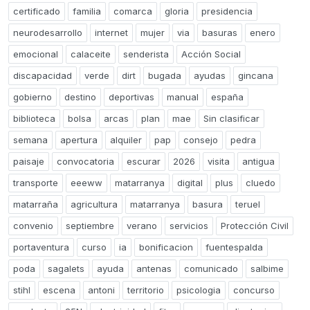
certificado
familia
comarca
gloria
presidencia
neurodesarrollo
internet
mujer
via
basuras
enero
emocional
calaceite
senderista
Acción Social
discapacidad
verde
dirt
bugada
ayudas
gincana
gobierno
destino
deportivas
manual
españa
biblioteca
bolsa
arcas
plan
mae
Sin clasificar
semana
apertura
alquiler
pap
consejo
pedra
paisaje
convocatoria
escurar
2026
visita
antigua
transporte
eeeww
matarranya
digital
plus
cluedo
matarraña
agricultura
matarranya
basura
teruel
convenio
septiembre
verano
servicios
Protección Civil
portaventura
curso
ia
bonificacion
fuentespalda
poda
sagalets
ayuda
antenas
comunicado
salbime
stihl
escena
antoni
territorio
psicologia
concurso