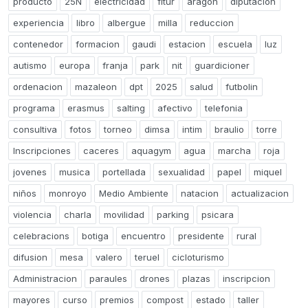
producto
25N
electricidad
fitur
aragon
diputacion
experiencia
libro
albergue
milla
reduccion
contenedor
formacion
gaudi
estacion
escuela
luz
autismo
europa
franja
park
nit
guardicioner
ordenacion
mazaleon
dpt
2025
salud
futbolin
programa
erasmus
salting
afectivo
telefonia
consultiva
fotos
torneo
dimsa
intim
braulio
torre
Inscripciones
caceres
aquagym
agua
marcha
roja
jovenes
musica
portellada
sexualidad
papel
miquel
niños
monroyo
Medio Ambiente
natacion
actualizacion
violencia
charla
movilidad
parking
psicara
celebracions
botiga
encuentro
presidente
rural
difusion
mesa
valero
teruel
cicloturismo
Administracion
paraules
drones
plazas
inscripcion
mayores
curso
premios
compost
estado
taller