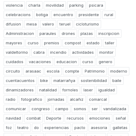
violencia
charla
movilidad
parking
psicara
celebracions
botiga
encuentro
presidente
rural
difusion
mesa
valero
teruel
cicloturismo
Administracion
paraules
drones
plazas
inscripcion
mayores
curso
premios
compost
estado
taller
valdeltormo
cabra
incendio
actividades
monitor
cuidados
vacaciones
educacion
curso
genero
circuito
arasaac
escola
compte
Patrimonio
moderno
cuentacuentos
bike
matarrañya
sostenibilidad
baile
dinamizadores
natalidad
fornoles
laser
igualdad
radio
fotografico
jornadas
alcañiz
comarcal
comunicar
congreso
campo
somos
ser
vandalizada
navidad
combat
Deporte
recursos
emociones
señal
foz
teatro
do
experiencias
pacto
asesoria
galletas