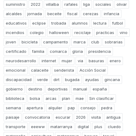
suministro
2022
villalba
rafales
liga
sociales
olivar
alcaldes
jornada
beceite
fiscal
cerezas
infancia
educativos
eclipse
trobada
alumnos
lectura
futbol
incendios
colegio
halloween
reciclaje
practicas
vino
joven
bicicleta
campamento
marca
club
sobrarias
certificado
familia
comarca
gloria
presidencia
neurodesarrollo
internet
mujer
via
basuras
enero
emocional
calaceite
senderista
Acción Social
discapacidad
verde
dirt
bugada
ayudas
gincana
gobierno
destino
deportivas
manual
españa
biblioteca
bolsa
arcas
plan
mae
Sin clasificar
semana
apertura
alquiler
pap
consejo
pedra
paisaje
convocatoria
escurar
2026
visita
antigua
transporte
eeeww
matarranya
digital
plus
cluedo