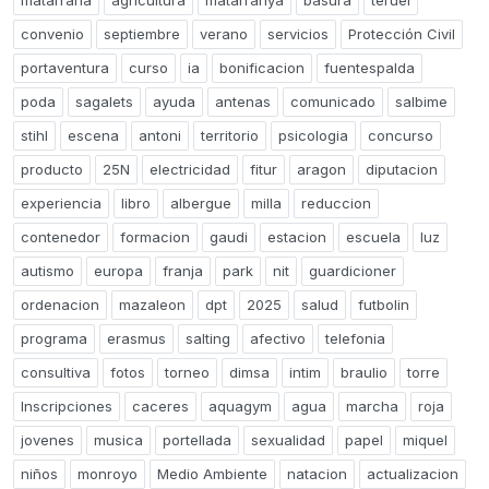
matarraña
agricultura
matarranya
basura
teruel
convenio
septiembre
verano
servicios
Protección Civil
portaventura
curso
ia
bonificacion
fuentespalda
poda
sagalets
ayuda
antenas
comunicado
salbime
stihl
escena
antoni
territorio
psicologia
concurso
producto
25N
electricidad
fitur
aragon
diputacion
experiencia
libro
albergue
milla
reduccion
contenedor
formacion
gaudi
estacion
escuela
luz
autismo
europa
franja
park
nit
guardicioner
ordenacion
mazaleon
dpt
2025
salud
futbolin
programa
erasmus
salting
afectivo
telefonia
consultiva
fotos
torneo
dimsa
intim
braulio
torre
Inscripciones
caceres
aquagym
agua
marcha
roja
jovenes
musica
portellada
sexualidad
papel
miquel
niños
monroyo
Medio Ambiente
natacion
actualizacion