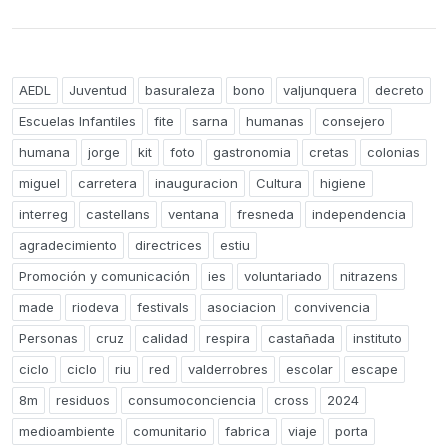
AEDL
Juventud
basuraleza
bono
valjunquera
decreto
Escuelas Infantiles
fite
sarna
humanas
consejero
humana
jorge
kit
foto
gastronomia
cretas
colonias
miguel
carretera
inauguracion
Cultura
higiene
interreg
castellans
ventana
fresneda
independencia
agradecimiento
directrices
estiu
Promoción y comunicación
ies
voluntariado
nitrazens
made
riodeva
festivals
asociacion
convivencia
Personas
cruz
calidad
respira
castañada
instituto
ciclo
ciclo
riu
red
valderrobres
escolar
escape
8m
residuos
consumoconciencia
cross
2024
medioambiente
comunitario
fabrica
viaje
porta