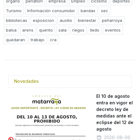
organo
peñatlon
empresa
Empleo
ciclismo
deportes
Turismo
Información consumidor
bandas
sec
bibliotecas
exposicion
auxilio
bienestar
peñarroya
balsa
arens
quento
sala
riegos
lledo
eventos
quedaran
trabajo
cra
Novedades
El 10 de agosto
entra en vigor el
decreto ley de
medidas ante el
eclipse del 12 de
agosto
2026-08-06