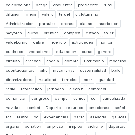
celebracions
botiga
encuentro
presidente
rural
difusion
mesa
valero
teruel
cicloturismo
Administracion
paraules
drones
plazas
inscripcion
mayores
curso
premios
compost
estado
taller
valdeltormo
cabra
incendio
actividades
monitor
cuidados
vacaciones
educacion
curso
genero
circuito
arasaac
escola
compte
Patrimonio
moderno
cuentacuentos
bike
matarrañya
sostenibilidad
baile
dinamizadores
natalidad
fornoles
laser
igualdad
radio
fotografico
jornadas
alcañiz
comarcal
comunicar
congreso
campo
somos
ser
vandalizada
navidad
combat
Deporte
recursos
emociones
señal
foz
teatro
do
experiencias
pacto
asesoria
galletas
organo
peñatlon
empresa
Empleo
ciclismo
deportes