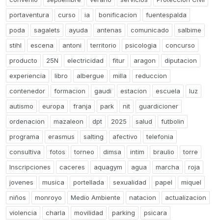
portaventura
curso
ia
bonificacion
fuentespalda
poda
sagalets
ayuda
antenas
comunicado
salbime
stihl
escena
antoni
territorio
psicologia
concurso
producto
25N
electricidad
fitur
aragon
diputacion
experiencia
libro
albergue
milla
reduccion
contenedor
formacion
gaudi
estacion
escuela
luz
autismo
europa
franja
park
nit
guardicioner
ordenacion
mazaleon
dpt
2025
salud
futbolin
programa
erasmus
salting
afectivo
telefonia
consultiva
fotos
torneo
dimsa
intim
braulio
torre
Inscripciones
caceres
aquagym
agua
marcha
roja
jovenes
musica
portellada
sexualidad
papel
miquel
niños
monroyo
Medio Ambiente
natacion
actualizacion
violencia
charla
movilidad
parking
psicara