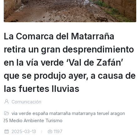
La Comarca del Matarraña
retira un gran desprendimiento
en la vía verde ‘Val de Zafán’
que se produjo ayer, a causa de
las fuertes lluvias
Comunicación
via
verde
españa
matarraña
matarranya
teruel
aragon
2025
Medio Ambiente
Turismo
2025-03-13
1197