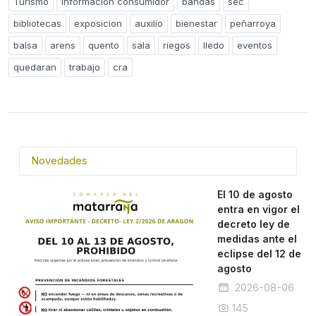
Turismo
Información consumidor
bandas
sec
bibliotecas
exposicion
auxilio
bienestar
peñarroya
balsa
arens
quento
sala
riegos
lledo
eventos
quedaran
trabajo
cra
Novedades
El 10 de agosto
entra en vigor el
decreto ley de
medidas ante el
eclipse del 12 de
agosto
2026-08-06
145