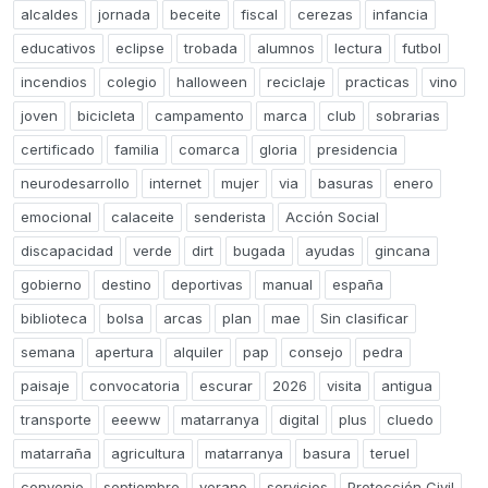
alcaldes
jornada
beceite
fiscal
cerezas
infancia
educativos
eclipse
trobada
alumnos
lectura
futbol
incendios
colegio
halloween
reciclaje
practicas
vino
joven
bicicleta
campamento
marca
club
sobrarias
certificado
familia
comarca
gloria
presidencia
neurodesarrollo
internet
mujer
via
basuras
enero
emocional
calaceite
senderista
Acción Social
discapacidad
verde
dirt
bugada
ayudas
gincana
gobierno
destino
deportivas
manual
españa
biblioteca
bolsa
arcas
plan
mae
Sin clasificar
semana
apertura
alquiler
pap
consejo
pedra
paisaje
convocatoria
escurar
2026
visita
antigua
transporte
eeeww
matarranya
digital
plus
cluedo
matarraña
agricultura
matarranya
basura
teruel
convenio
septiembre
verano
servicios
Protección Civil