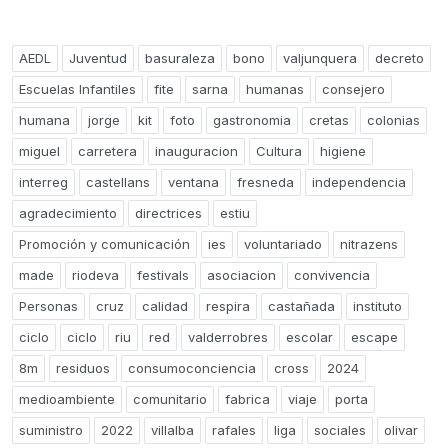
AEDL
Juventud
basuraleza
bono
valjunquera
decreto
Escuelas Infantiles
fite
sarna
humanas
consejero
humana
jorge
kit
foto
gastronomia
cretas
colonias
miguel
carretera
inauguracion
Cultura
higiene
interreg
castellans
ventana
fresneda
independencia
agradecimiento
directrices
estiu
Promoción y comunicación
ies
voluntariado
nitrazens
made
riodeva
festivals
asociacion
convivencia
Personas
cruz
calidad
respira
castañada
instituto
ciclo
ciclo
riu
red
valderrobres
escolar
escape
8m
residuos
consumoconciencia
cross
2024
medioambiente
comunitario
fabrica
viaje
porta
suministro
2022
villalba
rafales
liga
sociales
olivar