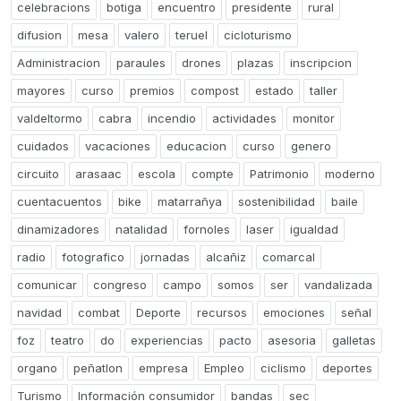
celebracions
botiga
encuentro
presidente
rural
difusion
mesa
valero
teruel
cicloturismo
Administracion
paraules
drones
plazas
inscripcion
mayores
curso
premios
compost
estado
taller
valdeltormo
cabra
incendio
actividades
monitor
cuidados
vacaciones
educacion
curso
genero
circuito
arasaac
escola
compte
Patrimonio
moderno
cuentacuentos
bike
matarrañya
sostenibilidad
baile
dinamizadores
natalidad
fornoles
laser
igualdad
radio
fotografico
jornadas
alcañiz
comarcal
comunicar
congreso
campo
somos
ser
vandalizada
navidad
combat
Deporte
recursos
emociones
señal
foz
teatro
do
experiencias
pacto
asesoria
galletas
organo
peñatlon
empresa
Empleo
ciclismo
deportes
Turismo
Información consumidor
bandas
sec