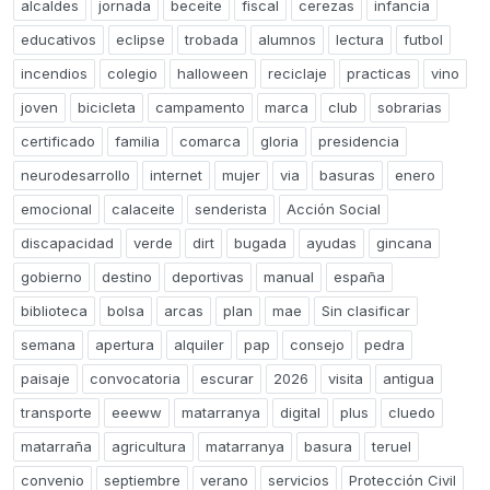
alcaldes
jornada
beceite
fiscal
cerezas
infancia
educativos
eclipse
trobada
alumnos
lectura
futbol
incendios
colegio
halloween
reciclaje
practicas
vino
joven
bicicleta
campamento
marca
club
sobrarias
certificado
familia
comarca
gloria
presidencia
neurodesarrollo
internet
mujer
via
basuras
enero
emocional
calaceite
senderista
Acción Social
discapacidad
verde
dirt
bugada
ayudas
gincana
gobierno
destino
deportivas
manual
españa
biblioteca
bolsa
arcas
plan
mae
Sin clasificar
semana
apertura
alquiler
pap
consejo
pedra
paisaje
convocatoria
escurar
2026
visita
antigua
transporte
eeeww
matarranya
digital
plus
cluedo
matarraña
agricultura
matarranya
basura
teruel
convenio
septiembre
verano
servicios
Protección Civil