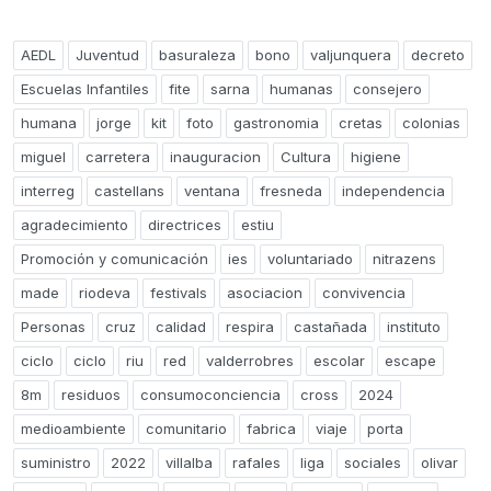
AEDL
Juventud
basuraleza
bono
valjunquera
decreto
Escuelas Infantiles
fite
sarna
humanas
consejero
humana
jorge
kit
foto
gastronomia
cretas
colonias
miguel
carretera
inauguracion
Cultura
higiene
interreg
castellans
ventana
fresneda
independencia
agradecimiento
directrices
estiu
Promoción y comunicación
ies
voluntariado
nitrazens
made
riodeva
festivals
asociacion
convivencia
Personas
cruz
calidad
respira
castañada
instituto
ciclo
ciclo
riu
red
valderrobres
escolar
escape
8m
residuos
consumoconciencia
cross
2024
medioambiente
comunitario
fabrica
viaje
porta
suministro
2022
villalba
rafales
liga
sociales
olivar