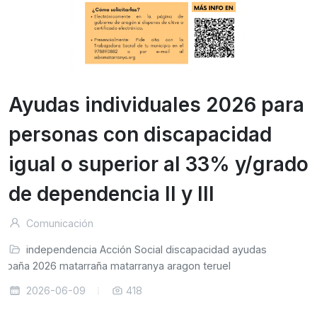
Ayudas individuales 2026 para
personas con discapacidad
igual o superior al 33% y/grado
de dependencia II y III
Comunicación
independencia
Acción Social
discapacidad
ayudas
españa
2026
matarraña
matarranya
aragon
teruel
2026-06-09
418