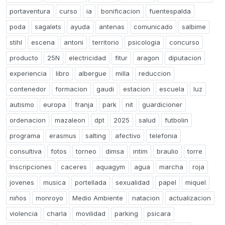
portaventura
curso
ia
bonificacion
fuentespalda
poda
sagalets
ayuda
antenas
comunicado
salbime
stihl
escena
antoni
territorio
psicologia
concurso
producto
25N
electricidad
fitur
aragon
diputacion
experiencia
libro
albergue
milla
reduccion
contenedor
formacion
gaudi
estacion
escuela
luz
autismo
europa
franja
park
nit
guardicioner
ordenacion
mazaleon
dpt
2025
salud
futbolin
programa
erasmus
salting
afectivo
telefonia
consultiva
fotos
torneo
dimsa
intim
braulio
torre
Inscripciones
caceres
aquagym
agua
marcha
roja
jovenes
musica
portellada
sexualidad
papel
miquel
niños
monroyo
Medio Ambiente
natacion
actualizacion
violencia
charla
movilidad
parking
psicara