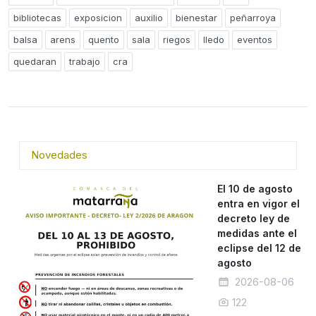
bibliotecas
exposicion
auxilio
bienestar
peñarroya
balsa
arens
quento
sala
riegos
lledo
eventos
quedaran
trabajo
cra
Novedades
El 10 de agosto
entra en vigor el
decreto ley de
medidas ante el
eclipse del 12 de
agosto
2026-08-06
122