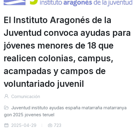
El Instituto Aragonés de la
Juventud convoca ayudas para
jóvenes menores de 18 que
realicen colonias, campus,
acampadas y campos de
voluntariado juvenil
Comunicación
Juventud
instituto
ayudas
españa
matarraña
matarranya
ragon
2025
jovenes
teruel
2025-04-29
723