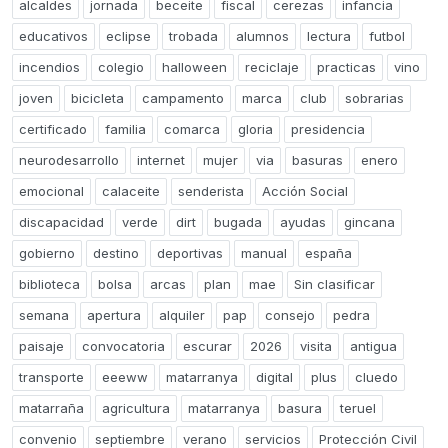
alcaldes
jornada
beceite
fiscal
cerezas
infancia
educativos
eclipse
trobada
alumnos
lectura
futbol
incendios
colegio
halloween
reciclaje
practicas
vino
joven
bicicleta
campamento
marca
club
sobrarias
certificado
familia
comarca
gloria
presidencia
neurodesarrollo
internet
mujer
via
basuras
enero
emocional
calaceite
senderista
Acción Social
discapacidad
verde
dirt
bugada
ayudas
gincana
gobierno
destino
deportivas
manual
españa
biblioteca
bolsa
arcas
plan
mae
Sin clasificar
semana
apertura
alquiler
pap
consejo
pedra
paisaje
convocatoria
escurar
2026
visita
antigua
transporte
eeeww
matarranya
digital
plus
cluedo
matarraña
agricultura
matarranya
basura
teruel
convenio
septiembre
verano
servicios
Protección Civil