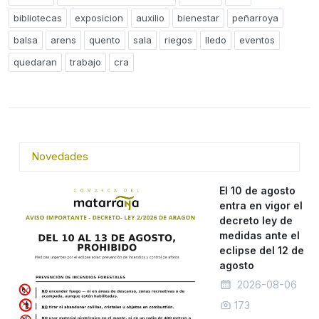
bibliotecas
exposicion
auxilio
bienestar
peñarroya
balsa
arens
quento
sala
riegos
lledo
eventos
quedaran
trabajo
cra
Novedades
El 10 de agosto
entra en vigor el
decreto ley de
medidas ante el
eclipse del 12 de
agosto
2026-08-06
173