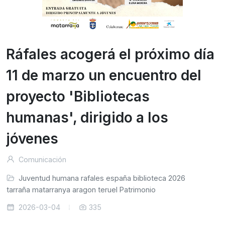
Ráfales acogerá el próximo día
11 de marzo un encuentro del
proyecto 'Bibliotecas
humanas', dirigido a los
jóvenes
Comunicación
Juventud
humana
rafales
españa
biblioteca
2026
atarraña
matarranya
aragon
teruel
Patrimonio
2026-03-04
335