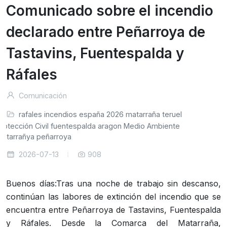
Comunicado sobre el incendio
declarado entre Peñarroya de
Tastavins, Fuentespalda y
Ráfales
Comunicación
rafales
incendios
españa
2026
matarraña
teruel
rotección Civil
fuentespalda
aragon
Medio Ambiente
atarrañya
peñarroya
2026-07-13
908
Buenos días:Tras una noche de trabajo sin descanso,
continúan las labores de extinción del incendio que se
encuentra entre Peñarroya de Tastavins, Fuentespalda
y Ráfales. Desde la Comarca del Matarraña,