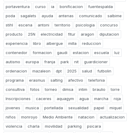
portaventura
curso
ia
bonificacion
fuentespalda
poda
sagalets
ayuda
antenas
comunicado
salbime
stihl
escena
antoni
territorio
psicologia
concurso
producto
25N
electricidad
fitur
aragon
diputacion
experiencia
libro
albergue
milla
reduccion
contenedor
formacion
gaudi
estacion
escuela
luz
autismo
europa
franja
park
nit
guardicioner
ordenacion
mazaleon
dpt
2025
salud
futbolin
programa
erasmus
salting
afectivo
telefonia
consultiva
fotos
torneo
dimsa
intim
braulio
torre
Inscripciones
caceres
aquagym
agua
marcha
roja
jovenes
musica
portellada
sexualidad
papel
miquel
niños
monroyo
Medio Ambiente
natacion
actualizacion
violencia
charla
movilidad
parking
psicara