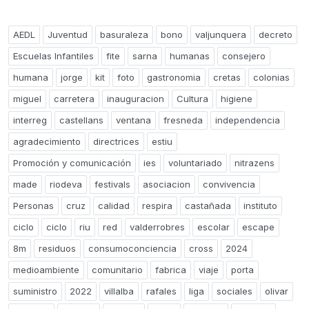
AEDL
Juventud
basuraleza
bono
valjunquera
decreto
Escuelas Infantiles
fite
sarna
humanas
consejero
humana
jorge
kit
foto
gastronomia
cretas
colonias
miguel
carretera
inauguracion
Cultura
higiene
interreg
castellans
ventana
fresneda
independencia
agradecimiento
directrices
estiu
Promoción y comunicación
ies
voluntariado
nitrazens
made
riodeva
festivals
asociacion
convivencia
Personas
cruz
calidad
respira
castañada
instituto
ciclo
ciclo
riu
red
valderrobres
escolar
escape
8m
residuos
consumoconciencia
cross
2024
medioambiente
comunitario
fabrica
viaje
porta
suministro
2022
villalba
rafales
liga
sociales
olivar