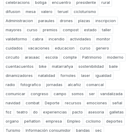
celebracions
botiga
encuentro
presidente
rural
difusion
mesa
valero
teruel
cicloturismo
Administracion
paraules
drones
plazas
inscripcion
mayores
curso
premios
compost
estado
taller
valdeltormo
cabra
incendio
actividades
monitor
cuidados
vacaciones
educacion
curso
genero
circuito
arasaac
escola
compte
Patrimonio
moderno
cuentacuentos
bike
matarrañya
sostenibilidad
baile
dinamizadores
natalidad
fornoles
laser
igualdad
radio
fotografico
jornadas
alcañiz
comarcal
comunicar
congreso
campo
somos
ser
vandalizada
navidad
combat
Deporte
recursos
emociones
señal
foz
teatro
do
experiencias
pacto
asesoria
galletas
organo
peñatlon
empresa
Empleo
ciclismo
deportes
Turismo
Información consumidor
bandas
sec