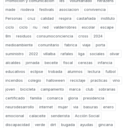
Promoción y comunicación
ies
voluntariado
nitrazens
made
riodeva
festivals
asociacion
convivencia
Personas
cruz
calidad
respira
castañada
instituto
ciclo
ciclo
riu
red
valderrobres
escolar
escape
8m
residuos
consumoconciencia
cross
2024
medioambiente
comunitario
fabrica
viaje
porta
suministro
2022
villalba
rafales
liga
sociales
olivar
alcaldes
jornada
beceite
fiscal
cerezas
infancia
educativos
eclipse
trobada
alumnos
lectura
futbol
incendios
colegio
halloween
reciclaje
practicas
vino
joven
bicicleta
campamento
marca
club
sobrarias
certificado
familia
comarca
gloria
presidencia
neurodesarrollo
internet
mujer
via
basuras
enero
emocional
calaceite
senderista
Acción Social
discapacidad
verde
dirt
bugada
ayudas
gincana