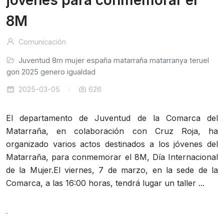
jóvenes para conmemorar el
8M
Comunicación
Juventud
8m
mujer
españa
matarraña
matarranya
teruel
ragon
2025
genero
igualdad
2025-03-05
626
El departamento de Juventud de la Comarca del
Matarraña, en colaboración con Cruz Roja, ha
organizado varios actos destinados a los jóvenes del
Matarraña, para conmemorar el 8M, Día Internacional
de la Mujer.El viernes, 7 de marzo, en la sede de la
Comarca, a las 16:00 horas, tendrá lugar un taller ...