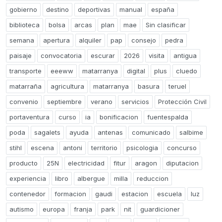
gobierno
destino
deportivas
manual
españa
biblioteca
bolsa
arcas
plan
mae
Sin clasificar
semana
apertura
alquiler
pap
consejo
pedra
paisaje
convocatoria
escurar
2026
visita
antigua
transporte
eeeww
matarranya
digital
plus
cluedo
matarraña
agricultura
matarranya
basura
teruel
convenio
septiembre
verano
servicios
Protección Civil
portaventura
curso
ia
bonificacion
fuentespalda
poda
sagalets
ayuda
antenas
comunicado
salbime
stihl
escena
antoni
territorio
psicologia
concurso
producto
25N
electricidad
fitur
aragon
diputacion
experiencia
libro
albergue
milla
reduccion
contenedor
formacion
gaudi
estacion
escuela
luz
autismo
europa
franja
park
nit
guardicioner