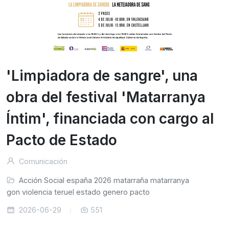
'Limpiadora de sangre', una
obra del festival 'Matarranya
Íntim', financiada con cargo al
Pacto de Estado
Comunicación
Acción Social
españa
2026
matarraña
matarranya
ragon
violencia
teruel
estado
genero
pacto
2026-06-29
551