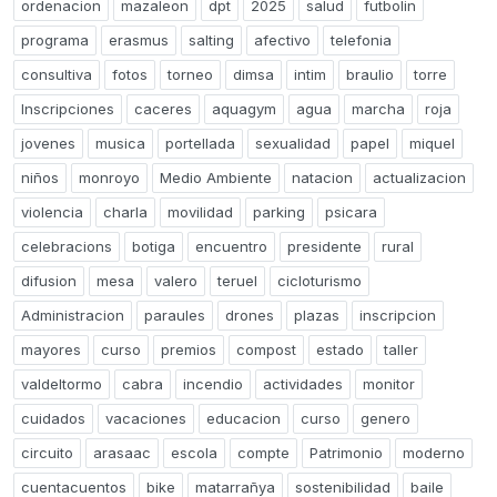
ordenacion
mazaleon
dpt
2025
salud
futbolin
programa
erasmus
salting
afectivo
telefonia
consultiva
fotos
torneo
dimsa
intim
braulio
torre
Inscripciones
caceres
aquagym
agua
marcha
roja
jovenes
musica
portellada
sexualidad
papel
miquel
niños
monroyo
Medio Ambiente
natacion
actualizacion
violencia
charla
movilidad
parking
psicara
celebracions
botiga
encuentro
presidente
rural
difusion
mesa
valero
teruel
cicloturismo
Administracion
paraules
drones
plazas
inscripcion
mayores
curso
premios
compost
estado
taller
valdeltormo
cabra
incendio
actividades
monitor
cuidados
vacaciones
educacion
curso
genero
circuito
arasaac
escola
compte
Patrimonio
moderno
cuentacuentos
bike
matarrañya
sostenibilidad
baile