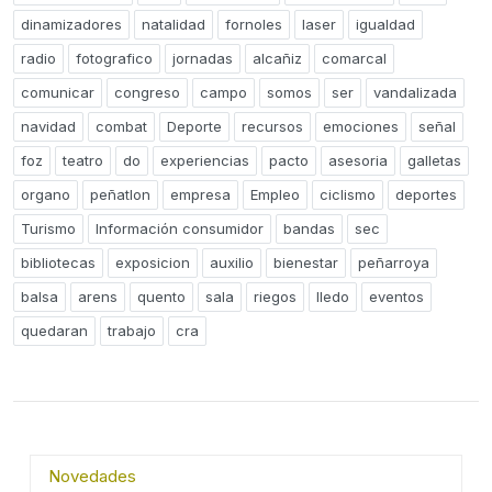
dinamizadores
natalidad
fornoles
laser
igualdad
radio
fotografico
jornadas
alcañiz
comarcal
comunicar
congreso
campo
somos
ser
vandalizada
navidad
combat
Deporte
recursos
emociones
señal
foz
teatro
do
experiencias
pacto
asesoria
galletas
organo
peñatlon
empresa
Empleo
ciclismo
deportes
Turismo
Información consumidor
bandas
sec
bibliotecas
exposicion
auxilio
bienestar
peñarroya
balsa
arens
quento
sala
riegos
lledo
eventos
quedaran
trabajo
cra
Novedades