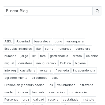
AEDL
Juventud
basuraleza
bono
valjunquera
Escuelas Infantiles
fite
sarna
humanas
consejero
humana
jorge
kit
foto
gastronomia
cretas
colonias
miguel
carretera
inauguracion
Cultura
higiene
interreg
castellans
ventana
fresneda
independencia
agradecimiento
directrices
estiu
Promoción y comunicación
ies
voluntariado
nitrazens
made
riodeva
festivals
asociacion
convivencia
Personas
cruz
calidad
respira
castañada
instituto