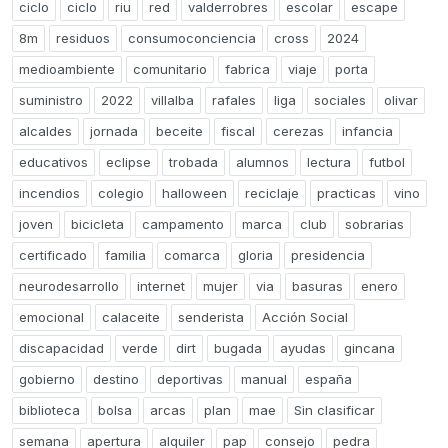
ciclo
ciclo
riu
red
valderrobres
escolar
escape
8m
residuos
consumoconciencia
cross
2024
medioambiente
comunitario
fabrica
viaje
porta
suministro
2022
villalba
rafales
liga
sociales
olivar
alcaldes
jornada
beceite
fiscal
cerezas
infancia
educativos
eclipse
trobada
alumnos
lectura
futbol
incendios
colegio
halloween
reciclaje
practicas
vino
joven
bicicleta
campamento
marca
club
sobrarias
certificado
familia
comarca
gloria
presidencia
neurodesarrollo
internet
mujer
via
basuras
enero
emocional
calaceite
senderista
Acción Social
discapacidad
verde
dirt
bugada
ayudas
gincana
gobierno
destino
deportivas
manual
españa
biblioteca
bolsa
arcas
plan
mae
Sin clasificar
semana
apertura
alquiler
pap
consejo
pedra