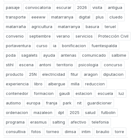
paisaje
convocatoria
escurar
2026
visita
antigua
transporte
eeeww
matarranya
digital
plus
cluedo
matarraña
agricultura
matarranya
basura
teruel
convenio
septiembre
verano
servicios
Protección Civil
portaventura
curso
ia
bonificacion
fuentespalda
poda
sagalets
ayuda
antenas
comunicado
salbime
stihl
escena
antoni
territorio
psicologia
concurso
producto
25N
electricidad
fitur
aragon
diputacion
experiencia
libro
albergue
milla
reduccion
contenedor
formacion
gaudi
estacion
escuela
luz
autismo
europa
franja
park
nit
guardicioner
ordenacion
mazaleon
dpt
2025
salud
futbolin
programa
erasmus
salting
afectivo
telefonia
consultiva
fotos
torneo
dimsa
intim
braulio
torre