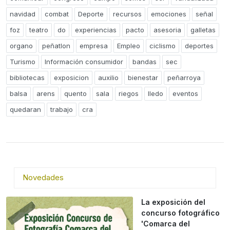
navidad
combat
Deporte
recursos
emociones
señal
foz
teatro
do
experiencias
pacto
asesoria
galletas
organo
peñatlon
empresa
Empleo
ciclismo
deportes
Turismo
Información consumidor
bandas
sec
bibliotecas
exposicion
auxilio
bienestar
peñarroya
balsa
arens
quento
sala
riegos
lledo
eventos
quedaran
trabajo
cra
Novedades
La exposición del
concurso fotográfico
'Comarca del