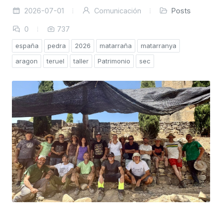
2026-07-01
Comunicación
Posts
0
737
españa
pedra
2026
matarraña
matarranya
aragon
teruel
taller
Patrimonio
sec