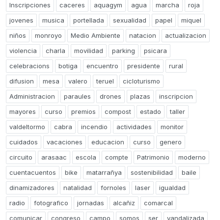
Inscripciones
caceres
aquagym
agua
marcha
roja
jovenes
musica
portellada
sexualidad
papel
miquel
niños
monroyo
Medio Ambiente
natacion
actualizacion
violencia
charla
movilidad
parking
psicara
celebracions
botiga
encuentro
presidente
rural
difusion
mesa
valero
teruel
cicloturismo
Administracion
paraules
drones
plazas
inscripcion
mayores
curso
premios
compost
estado
taller
valdeltormo
cabra
incendio
actividades
monitor
cuidados
vacaciones
educacion
curso
genero
circuito
arasaac
escola
compte
Patrimonio
moderno
cuentacuentos
bike
matarrañya
sostenibilidad
baile
dinamizadores
natalidad
fornoles
laser
igualdad
radio
fotografico
jornadas
alcañiz
comarcal
comunicar
congreso
campo
somos
ser
vandalizada