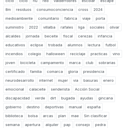
ciclo
ciclo
riu
red
valderrobres
escolar
escape
8m
residuos
consumoconciencia
cross
2024
medioambiente
comunitario
fabrica
viaje
porta
suministro
2022
villalba
rafales
liga
sociales
olivar
alcaldes
jornada
beceite
fiscal
cerezas
infancia
educativos
eclipse
trobada
alumnos
lectura
futbol
incendios
colegio
halloween
reciclaje
practicas
vino
joven
bicicleta
campamento
marca
club
sobrarias
certificado
familia
comarca
gloria
presidencia
neurodesarrollo
internet
mujer
via
basuras
enero
emocional
calaceite
senderista
Acción Social
discapacidad
verde
dirt
bugada
ayudas
gincana
gobierno
destino
deportivas
manual
españa
biblioteca
bolsa
arcas
plan
mae
Sin clasificar
semana
apertura
alquiler
pap
consejo
pedra