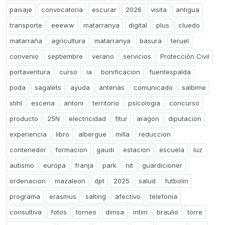
paisaje
convocatoria
escurar
2026
visita
antigua
transporte
eeeww
matarranya
digital
plus
cluedo
matarraña
agricultura
matarranya
basura
teruel
convenio
septiembre
verano
servicios
Protección Civil
portaventura
curso
ia
bonificacion
fuentespalda
poda
sagalets
ayuda
antenas
comunicado
salbime
stihl
escena
antoni
territorio
psicologia
concurso
producto
25N
electricidad
fitur
aragon
diputacion
experiencia
libro
albergue
milla
reduccion
contenedor
formacion
gaudi
estacion
escuela
luz
autismo
europa
franja
park
nit
guardicioner
ordenacion
mazaleon
dpt
2025
salud
futbolin
programa
erasmus
salting
afectivo
telefonia
consultiva
fotos
torneo
dimsa
intim
braulio
torre