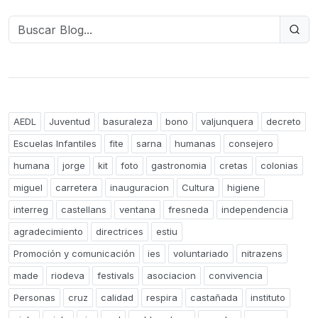
AEDL
Juventud
basuraleza
bono
valjunquera
decreto
Escuelas Infantiles
fite
sarna
humanas
consejero
humana
jorge
kit
foto
gastronomia
cretas
colonias
miguel
carretera
inauguracion
Cultura
higiene
interreg
castellans
ventana
fresneda
independencia
agradecimiento
directrices
estiu
Promoción y comunicación
ies
voluntariado
nitrazens
made
riodeva
festivals
asociacion
convivencia
Personas
cruz
calidad
respira
castañada
instituto