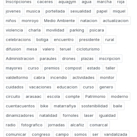
Inscripciones
caceres
aquagym
agua
marcha
roja
jovenes
musica
portellada
sexualidad
papel
miquel
niños
monroyo
Medio Ambiente
natacion
actualizacion
violencia
charla
movilidad
parking
psicara
celebracions
botiga
encuentro
presidente
rural
difusion
mesa
valero
teruel
cicloturismo
Administracion
paraules
drones
plazas
inscripcion
mayores
curso
premios
compost
estado
taller
valdeltormo
cabra
incendio
actividades
monitor
cuidados
vacaciones
educacion
curso
genero
circuito
arasaac
escola
compte
Patrimonio
moderno
cuentacuentos
bike
matarrañya
sostenibilidad
baile
dinamizadores
natalidad
fornoles
laser
igualdad
radio
fotografico
jornadas
alcañiz
comarcal
comunicar
congreso
campo
somos
ser
vandalizada