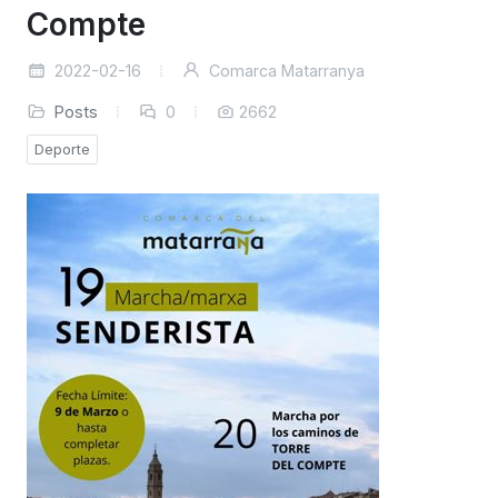
Compte
2022-02-16
Comarca Matarranya
Posts
0
2662
Deporte