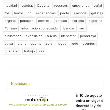
navidad
combat
Deporte
recursos
emociones
señal
foz
teatro
do
experiencias
pacto
asesoria
galletas
organo
peñatlon
empresa
Empleo
ciclismo
deportes
Turismo
Información consumidor
bandas
sec
bibliotecas
exposicion
auxilio
bienestar
peñarroya
balsa
arens
quento
sala
riegos
lledo
eventos
quedaran
trabajo
cra
Novedades
El 10 de agosto
entra en vigor el
decreto ley de