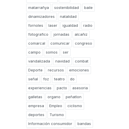
matarrañya
sostenibilidad
baile
dinamizadores
natalidad
fornoles
laser
igualdad
radio
fotografico
jornadas
alcañiz
comarcal
comunicar
congreso
campo
somos
ser
vandalizada
navidad
combat
Deporte
recursos
emociones
señal
foz
teatro
do
experiencias
pacto
asesoria
galletas
organo
peñatlon
empresa
Empleo
ciclismo
deportes
Turismo
Información consumidor
bandas