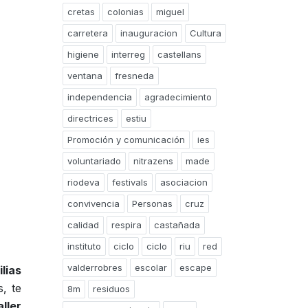
cretas
colonias
miguel
carretera
inauguracion
Cultura
higiene
interreg
castellans
ventana
fresneda
independencia
agradecimiento
directrices
estiu
Promoción y comunicación
ies
voluntariado
nitrazens
made
riodeva
festivals
asociacion
convivencia
Personas
cruz
calidad
respira
castañada
instituto
ciclo
ciclo
riu
red
valderrobres
escolar
escape
lias
, te
8m
residuos
aller