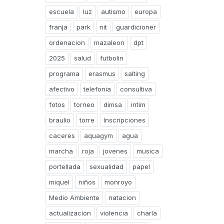
escuela
luz
autismo
europa
franja
park
nit
guardicioner
ordenacion
mazaleon
dpt
2025
salud
futbolin
programa
erasmus
salting
afectivo
telefonia
consultiva
fotos
torneo
dimsa
intim
braulio
torre
Inscripciones
caceres
aquagym
agua
marcha
roja
jovenes
musica
portellada
sexualidad
papel
miquel
niños
monroyo
Medio Ambiente
natacion
actualizacion
violencia
charla