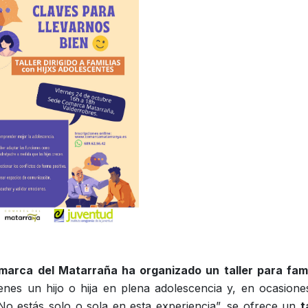
arca del Matarraña ha organizado un taller para fami
enes un hijo o hija en plena adolescencia y, en ocasiones
? No estás solo o sola en esta experiencia”, se ofrece un
t