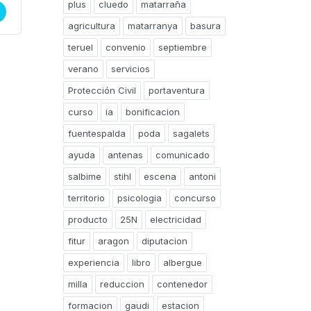
plus
cluedo
matarraña
agricultura
matarranya
basura
teruel
convenio
septiembre
verano
servicios
Protección Civil
portaventura
curso
ia
bonificacion
fuentespalda
poda
sagalets
ayuda
antenas
comunicado
salbime
stihl
escena
antoni
territorio
psicologia
concurso
producto
25N
electricidad
fitur
aragon
diputacion
experiencia
libro
albergue
milla
reduccion
contenedor
formacion
gaudi
estacion