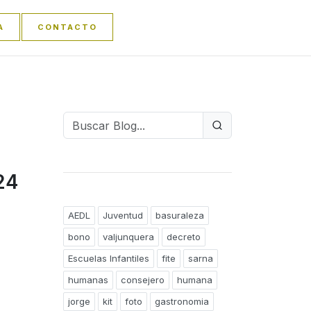
A
CONTACTO
 24
AEDL
Juventud
basuraleza
bono
valjunquera
decreto
Escuelas Infantiles
fite
sarna
humanas
consejero
humana
jorge
kit
foto
gastronomia