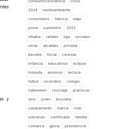
consumoconciencia
cross
ntes
2024
medioambiente
comunitario
fabrica
viaje
porta
suministro
2022
villalba
rafales
liga
sociales
olivar
alcaldes
jornada
beceite
fiscal
cerezas
infancia
educativos
eclipse
trobada
alumnos
lectura
futbol
incendios
colegio
halloween
reciclaje
practicas
as y
vino
joven
bicicleta
campamento
marca
club
sobrarias
certificado
familia
comarca
gloria
presidencia