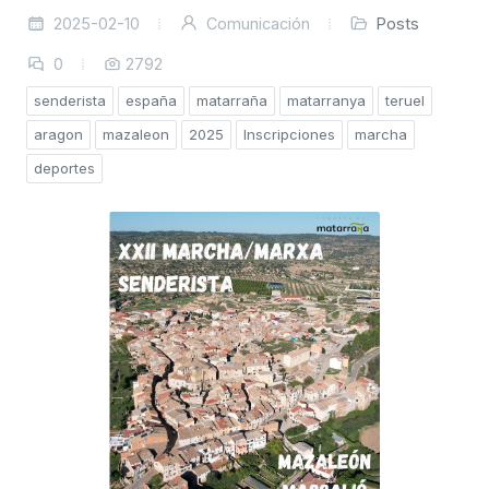
2025-02-10
Comunicación
Posts
0
2792
senderista
españa
matarraña
matarranya
teruel
aragon
mazaleon
2025
Inscripciones
marcha
deportes