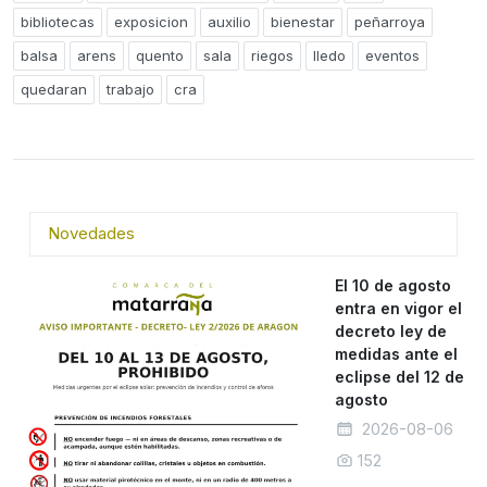
bibliotecas
exposicion
auxilio
bienestar
peñarroya
balsa
arens
quento
sala
riegos
lledo
eventos
quedaran
trabajo
cra
Novedades
El 10 de agosto
entra en vigor el
decreto ley de
medidas ante el
eclipse del 12 de
agosto
2026-08-06
152