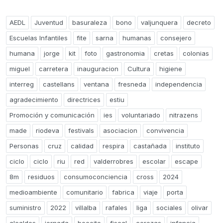
AEDL
Juventud
basuraleza
bono
valjunquera
decreto
Escuelas Infantiles
fite
sarna
humanas
consejero
humana
jorge
kit
foto
gastronomia
cretas
colonias
miguel
carretera
inauguracion
Cultura
higiene
interreg
castellans
ventana
fresneda
independencia
agradecimiento
directrices
estiu
Promoción y comunicación
ies
voluntariado
nitrazens
made
riodeva
festivals
asociacion
convivencia
Personas
cruz
calidad
respira
castañada
instituto
ciclo
ciclo
riu
red
valderrobres
escolar
escape
8m
residuos
consumoconciencia
cross
2024
medioambiente
comunitario
fabrica
viaje
porta
suministro
2022
villalba
rafales
liga
sociales
olivar