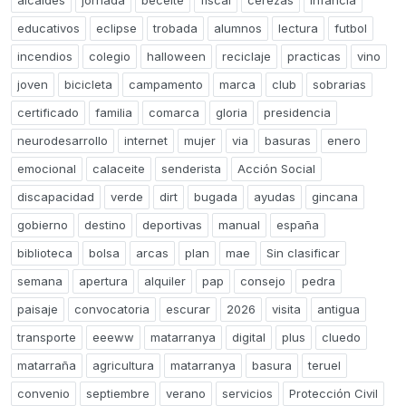
alcaldes
jornada
beceite
fiscal
cerezas
infancia
educativos
eclipse
trobada
alumnos
lectura
futbol
incendios
colegio
halloween
reciclaje
practicas
vino
joven
bicicleta
campamento
marca
club
sobrarias
certificado
familia
comarca
gloria
presidencia
neurodesarrollo
internet
mujer
via
basuras
enero
emocional
calaceite
senderista
Acción Social
discapacidad
verde
dirt
bugada
ayudas
gincana
gobierno
destino
deportivas
manual
españa
biblioteca
bolsa
arcas
plan
mae
Sin clasificar
semana
apertura
alquiler
pap
consejo
pedra
paisaje
convocatoria
escurar
2026
visita
antigua
transporte
eeeww
matarranya
digital
plus
cluedo
matarraña
agricultura
matarranya
basura
teruel
convenio
septiembre
verano
servicios
Protección Civil