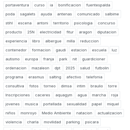
portaventura
curso
ia
bonificacion
fuentespalda
poda
sagalets
ayuda
antenas
comunicado
salbime
stihl
escena
antoni
territorio
psicologia
concurso
producto
25N
electricidad
fitur
aragon
diputacion
experiencia
libro
albergue
milla
reduccion
contenedor
formacion
gaudi
estacion
escuela
luz
autismo
europa
franja
park
nit
guardicioner
ordenacion
mazaleon
dpt
2025
salud
futbolin
programa
erasmus
salting
afectivo
telefonia
consultiva
fotos
torneo
dimsa
intim
braulio
torre
Inscripciones
caceres
aquagym
agua
marcha
roja
jovenes
musica
portellada
sexualidad
papel
miquel
niños
monroyo
Medio Ambiente
natacion
actualizacion
violencia
charla
movilidad
parking
psicara