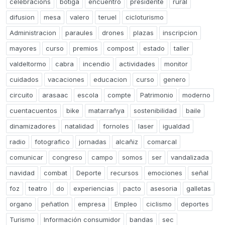
celebracions
botiga
encuentro
presidente
rural
difusion
mesa
valero
teruel
cicloturismo
Administracion
paraules
drones
plazas
inscripcion
mayores
curso
premios
compost
estado
taller
valdeltormo
cabra
incendio
actividades
monitor
cuidados
vacaciones
educacion
curso
genero
circuito
arasaac
escola
compte
Patrimonio
moderno
cuentacuentos
bike
matarrañya
sostenibilidad
baile
dinamizadores
natalidad
fornoles
laser
igualdad
radio
fotografico
jornadas
alcañiz
comarcal
comunicar
congreso
campo
somos
ser
vandalizada
navidad
combat
Deporte
recursos
emociones
señal
foz
teatro
do
experiencias
pacto
asesoria
galletas
organo
peñatlon
empresa
Empleo
ciclismo
deportes
Turismo
Información consumidor
bandas
sec