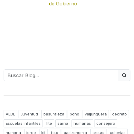
de Gobierno
AEDL
Juventud
basuraleza
bono
valjunquera
decreto
Escuelas Infantiles
fite
sarna
humanas
consejero
humana
jorge
kit
foto
gastronomia
cretas
colonias