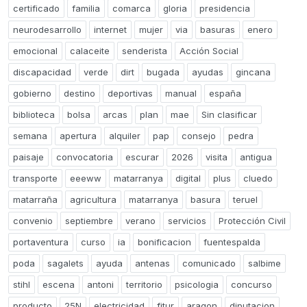
certificado
familia
comarca
gloria
presidencia
neurodesarrollo
internet
mujer
via
basuras
enero
emocional
calaceite
senderista
Acción Social
discapacidad
verde
dirt
bugada
ayudas
gincana
gobierno
destino
deportivas
manual
españa
biblioteca
bolsa
arcas
plan
mae
Sin clasificar
semana
apertura
alquiler
pap
consejo
pedra
paisaje
convocatoria
escurar
2026
visita
antigua
transporte
eeeww
matarranya
digital
plus
cluedo
matarraña
agricultura
matarranya
basura
teruel
convenio
septiembre
verano
servicios
Protección Civil
portaventura
curso
ia
bonificacion
fuentespalda
poda
sagalets
ayuda
antenas
comunicado
salbime
stihl
escena
antoni
territorio
psicologia
concurso
producto
25N
electricidad
fitur
aragon
diputacion