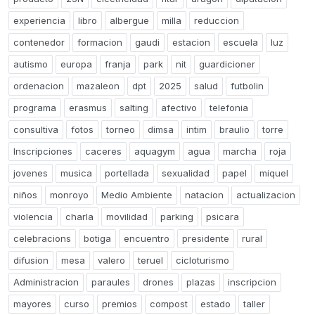
experiencia
libro
albergue
milla
reduccion
contenedor
formacion
gaudi
estacion
escuela
luz
autismo
europa
franja
park
nit
guardicioner
ordenacion
mazaleon
dpt
2025
salud
futbolin
programa
erasmus
salting
afectivo
telefonia
consultiva
fotos
torneo
dimsa
intim
braulio
torre
Inscripciones
caceres
aquagym
agua
marcha
roja
jovenes
musica
portellada
sexualidad
papel
miquel
niños
monroyo
Medio Ambiente
natacion
actualizacion
violencia
charla
movilidad
parking
psicara
celebracions
botiga
encuentro
presidente
rural
difusion
mesa
valero
teruel
cicloturismo
Administracion
paraules
drones
plazas
inscripcion
mayores
curso
premios
compost
estado
taller