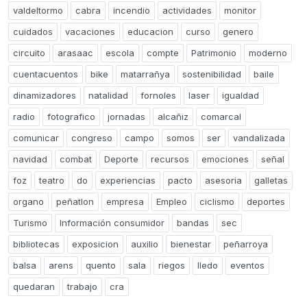
valdeltormo
cabra
incendio
actividades
monitor
cuidados
vacaciones
educacion
curso
genero
circuito
arasaac
escola
compte
Patrimonio
moderno
cuentacuentos
bike
matarrañya
sostenibilidad
baile
dinamizadores
natalidad
fornoles
laser
igualdad
radio
fotografico
jornadas
alcañiz
comarcal
comunicar
congreso
campo
somos
ser
vandalizada
navidad
combat
Deporte
recursos
emociones
señal
foz
teatro
do
experiencias
pacto
asesoria
galletas
organo
peñatlon
empresa
Empleo
ciclismo
deportes
Turismo
Información consumidor
bandas
sec
bibliotecas
exposicion
auxilio
bienestar
peñarroya
balsa
arens
quento
sala
riegos
lledo
eventos
quedaran
trabajo
cra