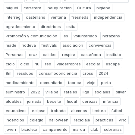
miguel
carretera
inauguracion
Cultura
higiene
interreg
castellans
ventana
fresneda
independencia
agradecimiento
directrices
estiu
Promoción y comunicación
ies
voluntariado
nitrazens
made
riodeva
festivals
asociacion
convivencia
Personas
cruz
calidad
respira
castañada
instituto
ciclo
ciclo
riu
red
valderrobres
escolar
escape
8m
residuos
consumoconciencia
cross
2024
medioambiente
comunitario
fabrica
viaje
porta
suministro
2022
villalba
rafales
liga
sociales
olivar
alcaldes
jornada
beceite
fiscal
cerezas
infancia
educativos
eclipse
trobada
alumnos
lectura
futbol
incendios
colegio
halloween
reciclaje
practicas
vino
joven
bicicleta
campamento
marca
club
sobrarias